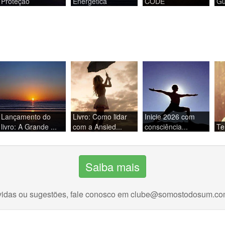
Proteção
Energética
CODE
Gu
Lançamento do
Livro: Como lidar
Inicie 2026 com
livro: A Grande ...
com a Ansied...
consciência...
Te
Saiba mais
idas ou sugestões, fale conosco em
clube@somostodosum.co