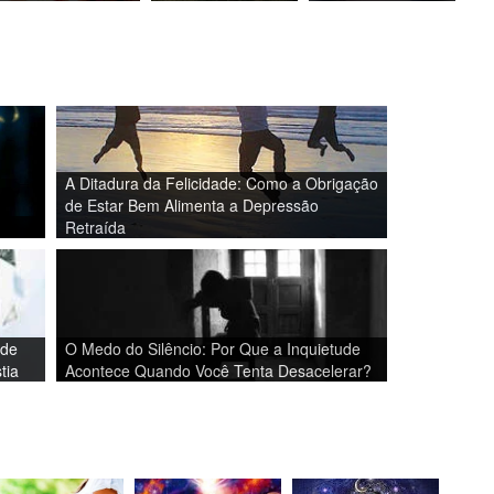
A Ditadura da Felicidade: Como a Obrigação
de Estar Bem Alimenta a Depressão
Retraída
ade
O Medo do Silêncio: Por Que a Inquietude
tia
Acontece Quando Você Tenta Desacelerar?