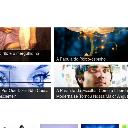
írito e o mergulho na
A Fábula do Porco-espinho
: Por Que Dizer Não Causa
A Paralisia da Escolha: Como a Liberd
nsciente?
Moderna se Tornou Nossa Maior Angús