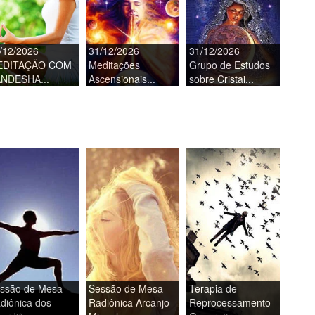
/12/2026
31/12/2026
31/12/2026
EDITAÇÃO COM
Meditações
Grupo de Estudos
NDESHA...
Ascensionais...
sobre Cristai...
ssão de Mesa
Sessão de Mesa
Terapia de
diônica dos
Radiônica Arcanjo
Reprocessamento