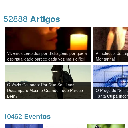
52888
Artigos
Vivemos cercados por distrações: por que a
A molécula do Esp
espiritualidade parece cada vez mais difícil
Montanha!
O Vazio Ocupado: Por Que Sentimos
Desamparo Mesmo Quando Tudo Parece
O Preço do “Sim”
Bem?
Tanta Culpa Inco
10462
Eventos