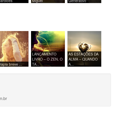
ardiões
Miguel
Generativo
LANÇAMENTO
AS ESTAÇÕES DA
LIVRO – O ZEN, O
ALMA – QUANDO
rapia breve ...
TA...
A...
m.br