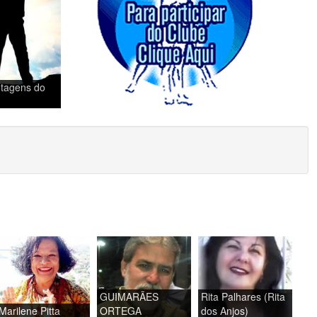
tagens do
GUIMARÃES
Rita Palhares (Rita
Marilene Pitta
ORTEGA
dos Anjos)