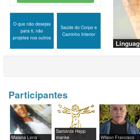
O que não desejas
Saúde do Corpo e
para ti, não
Caminho Interior
projetes nos outros
Linguag
Participantes
Samanta Hepp
Maiana Lena
manke
Wilson Francisco