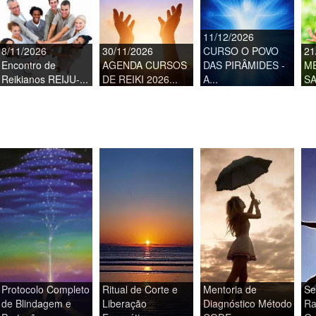
11/12/2026
8/11/2026
30/11/2026
CURSO O POVO
21
Encontro de
AGENDA CURSOS
DAS PIRÂMIDES -
M
Reikianos REIJU-...
DE REIKI 2026...
A...
SA
Protocolo Completo
Ritual de Corte e
Mentoria de
Se
de Blindagem e
Liberação
Diagnóstico Método
Ra