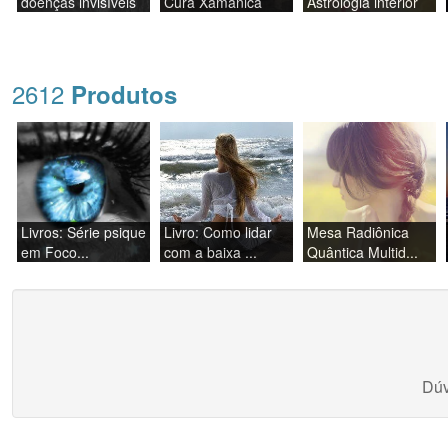
doenças invisíveis
Cura Xamânica
Astrologia interior
2612
Produtos
Livros: Série psique
Livro: Como lidar
Mesa Radiônica
em Foco...
com a baixa ...
Quântica Multid...
Dúv