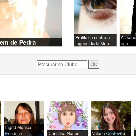
Profilaxia contra a
As sabo
em de Pedra
Ingenuidade Moral
ego
Ingrid Monica
Friedrich
Christina Nunes
Valéria Centeville