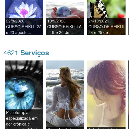
22/8/2026
19/9/2026
24/10/2026
CURSO REIKI I -22
CURSO REIKI III A
CURSO DE REIKI II
e 23 agosto...
- 19 e 20 de...
24 e 25 de ...
4621
Serviços
Psicoterapia
especializada em
dor crônica e