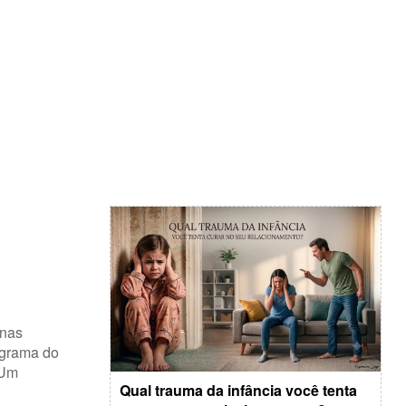
 nas
 grama do
 Um
Qual trauma da infância você tenta