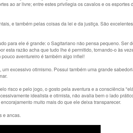
tes ao ar livre; entre estes privilegia os cavalos e os esportes
entais, e também pelas coisas da lei e da justiça. São excelente
 tudo para ele é grande: o Sagitariano não pensa pequeno. Ser 
por esta razão acha que tudo lhe é permitido, tornando-o às vez
ouco aventureiro é também algo infiel!
o, um excessivo otimismo. Possui também uma grande sabedoria
nar.
lo risco e pelo jogo, o gosto pela aventura e a consciência "elá
cessivamente idealista e otimista, não avalia bem o lado prátic
 encorajamento muito mais do que ele deixa transparecer.
s e ancas.