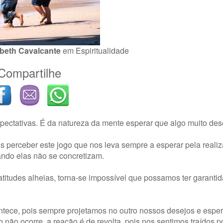
abeth Cavalcante
em
Espiritualidade
Compartilhe
xpectativas. É da natureza da mente esperar que algo muito de
perceber este jogo que nos leva sempre a esperar pela reali
ndo elas não se concretizam.
titudes alheias, torna-se impossível que possamos ter garantid
ontece, pois sempre projetamos no outro nossos desejos e esp
não ocorre, a reação é de revolta, pois nos sentimos traídos p