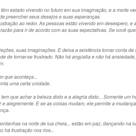
s têm estado vivendo no futuro em sua imaginação, e a morte 
 de preencher seus desejos e suas esperanças.
stração ao redor. As pessoas estão vivendo em desespero, e 
razão para ir de acordo com as suas expectativas. Se você quer 
jeções, suas imaginações. E deixa a existência tomar conta de 
ade de tornar-se frustrado. Não há angústia e não há ansiedade,
m.
er que aconteça...
sinta uma certa unidade.
ê tem que achar a beleza disto e a alegria disto... Somente u
z e alegremente. E se as coisas mudam, ele permite a mudanç
ança.
ontanhas na noite de lua cheia... estão em paz, dançando na lu
 há frustração nos rios...