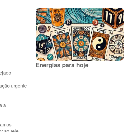
Energias para hoje
sejado
zação urgente
a a
eramos
or aquele