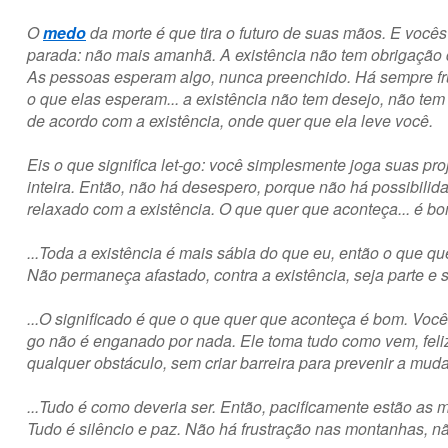
O
medo
da morte é que tira o futuro de suas mãos. E você
parada: não mais amanhã. A existência não tem obrigação
As pessoas esperam algo, nunca preenchido. Há sempre fru
o que elas esperam... a existência não tem desejo, não tem 
de acordo com a existência, onde quer que ela leve você.
Eis o que significa
let-go
: você simplesmente joga suas pro
inteira. Então, não há desespero, porque não há possibilid
relaxado com a existência. O que quer que aconteça... é bo
...Toda a existência é mais sábia do que eu, então o que qu
Não permaneça afastado, contra a existência, seja parte e 
...O significado é que o que quer que aconteça é bom. Voc
go
não é enganado por nada. Ele toma tudo como vem, feli
qualquer obstáculo, sem criar barreira para prevenir a mud
...Tudo é como deveria ser. Então, pacificamente estão as m
Tudo é silêncio e paz. Não há frustração nas montanhas, não