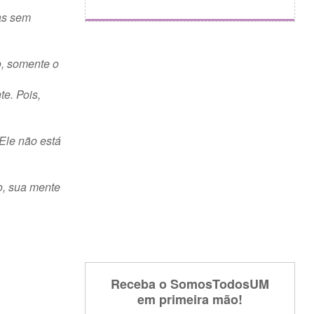
ias sem
o, somente o
e. Pois,
Ele não está
o, sua mente
Receba o SomosTodosUM
em primeira mão!