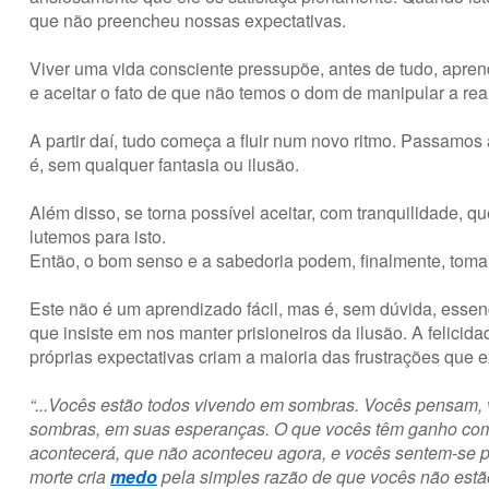
que não preencheu nossas expectativas.
Viver uma vida consciente pressupõe, antes de tudo, apre
e aceitar o fato de que não temos o dom de manipular a re
A partir daí, tudo começa a fluir num novo ritmo. Passamos
é, sem qualquer fantasia ou ilusão.
Além disso, se torna possível aceitar, com tranquilidade,
lutemos para isto.
Então, o bom senso e a sabedoria podem, finalmente, tomar
Este não é um aprendizado fácil, mas é, sem dúvida, essenc
que insiste em nos manter prisioneiros da ilusão. A felici
próprias expectativas criam a maioria das frustrações que
“...Vocês estão todos vivendo em sombras. Vocês pensam,
sombras, em suas esperanças. O que vocês têm ganho co
acontecerá, que não aconteceu agora, e vocês sentem-se 
morte cria
medo
pela simples razão de que vocês não estã