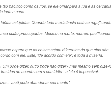
ão pacífico como os rios, se ele olhar para a lua e as cercan
e toda a cena.
éias estúpidas. Quando toda a existência está se regojizand
unca estão preocupados. Mesmo na morte, morrem pacificament
orque espera que as coisas sejam diferentes do que elas são. 
acordo com ele. Este, “de acordo com ele”, é toda a miséria.
. Um pode dizer, outro pode não dizer - mas mesmo sem dizê-l
azidas de acordo com a sua idéia - e isto é impossível.
azer... você pode abandonar sua mente”.