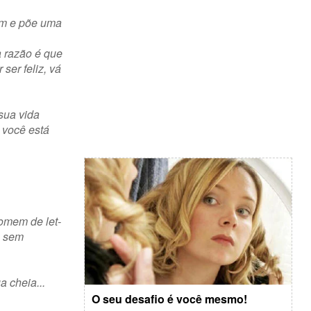
vem e põe uma
a razão é que
ser feliz, vá
sua vida
 você está
m homem de
let-
a sem
a cheia...
O seu desafio é você mesmo!