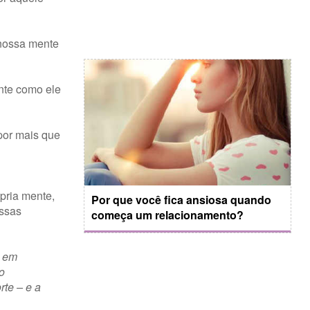
 nossa mente
ente como ele
por mais que
pria mente,
Por que você fica ansiosa quando
ossas
começa um relacionamento?
m em
o
te – e a