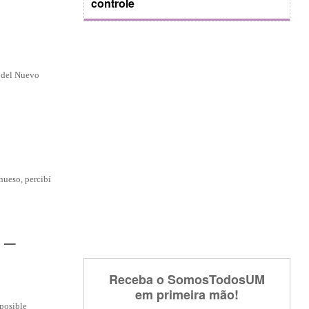
controle
 del Nuevo
hueso, percibí
 –
Receba o SomosTodosUM
em primeira mão!
 posible