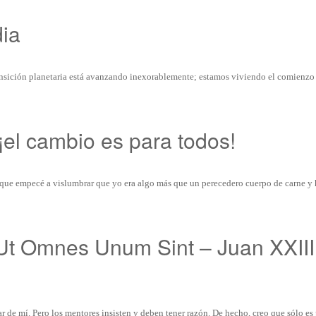
dia
nsición planetaria está avanzando inexorablemente; estamos viviendo el comienzo
¡el cambio es para todos!
ue empecé a vislumbrar que yo era algo más que un perecedero cuerpo de carne y 
t Omnes Unum Sint – Juan XXIII
r de mí. Pero los mentores insisten y deben tener razón. De hecho, creo que sólo es