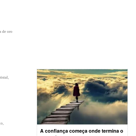
a de oro
istal,
to,
A confiança começa onde termina o