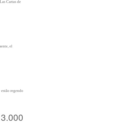
Las Cartas de
ente, el
e estão regendo
13.000