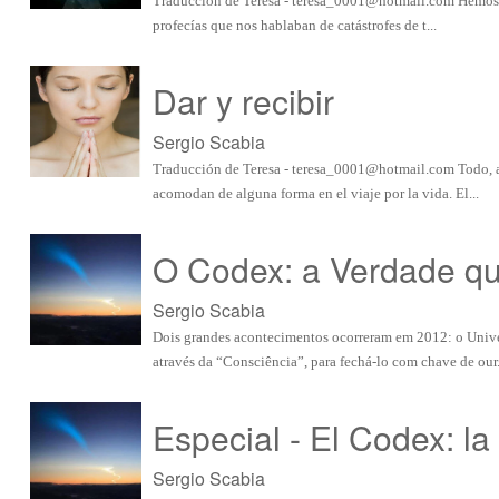
Traducción de Teresa -
teresa_0001@hotmail.com
Hemos p
profecías que nos hablaban de catástrofes de t...
Dar y recibir
Sergio Scabia
Traducción de Teresa -
teresa_0001@hotmail.com
Todo, a
acomodan de alguna forma en el viaje por la vida. El...
O Codex: a Verdade qu
Sergio Scabia
Dois grandes acontecimentos ocorreram em 2012: o Unive
através da “Consciência”, para fechá-lo com chave de our.
Especial - El Codex: la
Sergio Scabia