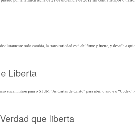
asado por la fatídica fecha de 21 de diciembre de 2012 sin contratiempos o trastor
bsolutamente todo cambia, la transitoriedad está ahí firme y fuerte, y desafía a qui
e Liberta
rso encaminhou para o STUM ”As Cartas de Cristo” para abrir o ano e o “Codex”,
..
 Verdad que liberta