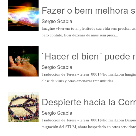
Fazer o bem melhora s
Sergio Scabia
Imagine viver em total plenitude sua vida sem precisar us
pelo contato, ficar dezenas de anos sem preci...
`Hacer el bien´ puede 
Sergio Scabia
Traducción de Teresa -
teresa_0001@hotmail.com
Imagina
clase de virus y otras amenazas transmitidas...
Despierte hacia la Corr
Sergio Scabia
Traducción de Teresa -
teresa_0001@hotmail.com
Después
migración del STUM, ahora hospedado en otros servidore.