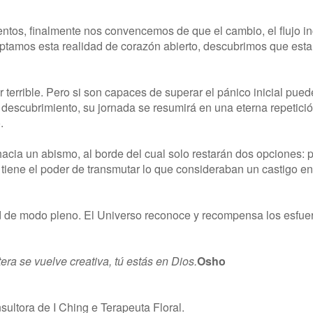
tos, finalmente nos convencemos de que el cambio, el flujo in
eptamos esta realidad de corazón abierto, descubrimos que est
terrible. Pero si son capaces de superar el pánico inicial pued
e descubrimiento, su jornada se resumirá en una eterna repetició
.
hacia un abismo, al borde del cual solo restarán dos opciones: p
tiene el poder de transmutar lo que consideraban un castigo e
ad de modo pleno. El Universo reconoce y recompensa los esfue
era se vuelve creativa, tú estás en Dios.
Osho
sultora de I Ching e Terapeuta Floral.