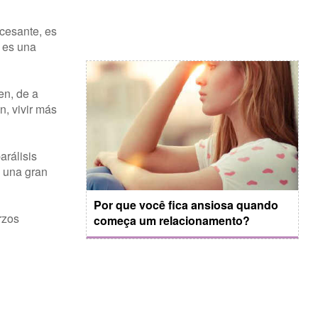
cesante, es
a es una
en, de a
n, vivir más
arálisis
n una gran
Por que você fica ansiosa quando
rzos
começa um relacionamento?