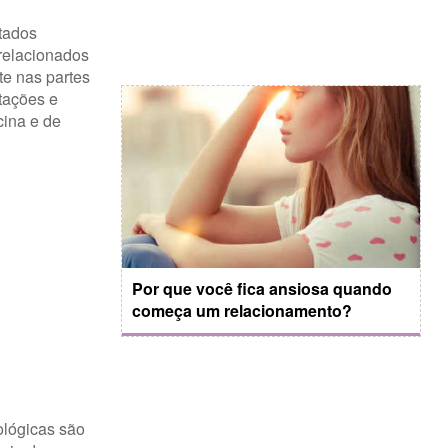
tados
 relacionados
te nas partes
itações e
cina e de
Por que você fica ansiosa quando
começa um relacionamento?
ológicas são