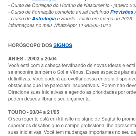
- Curso de Correção do Horário de Nascimento - janeiro 2
- Curso de Formação completo anual incluindo
Previsões
A
- Curso de
Astrologia
e Saúde - inicio em março de 2026
Informações no meu WhatsApp: 11-96205-1010
HORÓSCOPO DOS
SIGNOS
ÁRIES - 20/03 a 20/04
Você está com a cabeça fervilhando de novas ideias e está
se encontra também o Sol e Vênus. Esses aspectos planetá
definitivas. Você poderá aproveitar dessa energia disponíve
obstáculos que lhe pareciam insuperáveis. Porem não deve 
Direcione suas iniciativas elegendo as prioridades por or
podem desequilibrar o seu orçamento.
TOURO - 20/04 a 21/05
O seu regente está em trânsito no signo de Sagitário promo
superar os desafios que o campo profissional lhe apresen
suas iniciativas. Você tem mudanças importantes no seu cam