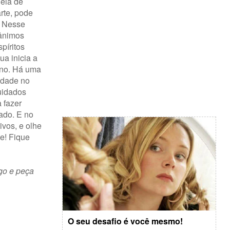
heia de
rte, pode
. Nesse
 ânimos
píritos
ua inicia a
ano. Há uma
idade no
uidados
 fazer
ado. E no
ivos, e olhe
e! Fique
go e peça
O seu desafio é você mesmo!