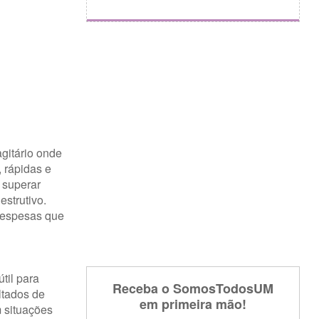
gitário onde
 rápidas e
e superar
strutivo.
 despesas que
til para
Receba o SomosTodosUM
ltados de
em primeira mão!
m situações