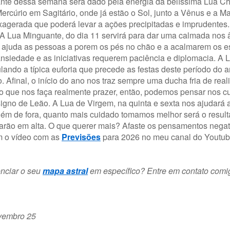
cante dessa semana será dado pela energia da belíssima Lua C
rcúrio em Sagitário, onde já estão o Sol, junto a Vênus e a Ma
 exagerada que poderá levar a ações precipitadas e imprudentes
. A Lua Minguante, do dia 11 servirá para dar uma calmada nos
e ajuda as pessoas a porem os pés no chão e a acalmarem os es
nsiedade e as iniciativas requerem paciência e diplomacia. A L
ando a típica euforia que precede as festas deste período do 
Afinal, o início do ano nos traz sempre uma ducha fria de real
o que nos faça realmente prazer, então, podemos pensar nos c
no de Leão. A Lua de Virgem, na quinta e sexta nos ajudará a
uém de fora, quanto mais cuidado tomamos melhor será o result
tarão em alta. O que querer mais? Afaste os pensamentos negat
m o vídeo com as
Previsões
para 2026 no meu canal do Youtub
enciar o seu
mapa astral
em específico? Entre em contato comi
ovembro 25