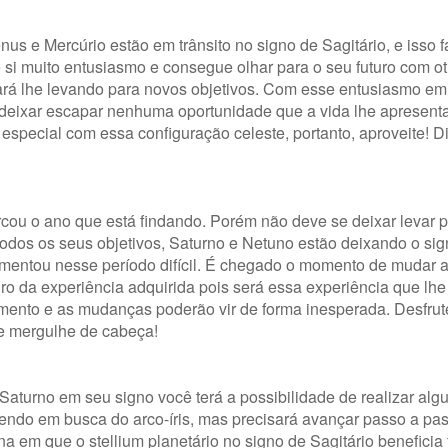
nus e Mercúrio estão em trânsito no signo de Sagitário, e isso 
si muito entusiasmo e consegue olhar para o seu futuro com o
ará lhe levando para novos objetivos. Com esse entusiasmo e
 deixar escapar nenhuma oportunidade que a vida lhe apresent
pecial com essa configuração celeste, portanto, aproveite! Div
cou o ano que está findando. Porém não deve se deixar levar p
dos os seus objetivos, Saturno e Netuno estão deixando o si
imentou nesse período difícil. É chegado o momento de mudar a
o da experiência adquirida pois será essa experiência que lhe 
imento e as mudanças poderão vir de forma inesperada. Desfrute
 e mergulhe de cabeça!
aturno em seu signo você terá a possibilidade de realizar alg
endo em busca do arco-íris, mas precisará avançar passo a pas
a em que o stellium planetário no signo de Sagitário benefici