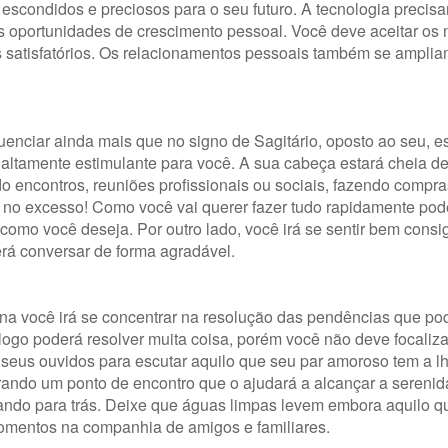
scondidos e preciosos para o seu futuro. A tecnologia precisa
as oportunidades de crescimento pessoal. Você deve aceitar os
 satisfatórios. Os relacionamentos pessoais também se amplia
uenciar ainda mais que no signo de Sagitário, oposto ao seu, es
 altamente estimulante para você. A sua cabeça estará cheia d
 encontros, reuniões profissionais ou sociais, fazendo compra
á no excesso! Como você vai querer fazer tudo rapidamente pod
como você deseja. Por outro lado, você irá se sentir bem cons
rá conversar de forma agradável.
a você irá se concentrar na resolução das pendências que po
logo poderá resolver muita coisa, porém você não deve focaliza
 seus ouvidos para escutar aquilo que seu par amoroso tem a lh
rando um ponto de encontro que o ajudará a alcançar a serenid
lhando para trás. Deixe que águas limpas levem embora aquilo q
momentos na companhia de amigos e familiares.