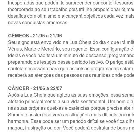
inesperadas que podem te surpreender por conter tesouros e
incorporada ao seu trabalho pois irá lhe proporcionar ótim
desafios com otimismo e alcançará objetivos cada vez mais
novas conquistas amorosas.
GÊMEOS - 21/05 a 21/06
Seu signo está envolvido na Lua Cheia do dia 4 que irá infl
Vênus, Marte e Mercúrio, seu regente! Essa configuração é
ideias e você não terá um minuto de descanso, programando
preparando os festejos desse período festivo. O perigo est
cautela necessária para que as coisas programadas saiam 
receberá as atenções das pessoas nas reuniões onde pode
CÂNCER - 21/06 a 22/07
Após a Lua Cheia que agitou as suas emoções, essa seman
afetado principalmente a sua vida sentimental. Um bom dia
nas suas próprias queixas e carências porque precisa abrir
Somente assim resolverá as situações mais difíceis encont
harmonia. Esse pode ser um período difícil se você fica o
magoa, frustração ou dor. Você poderá desfrutar de bons 