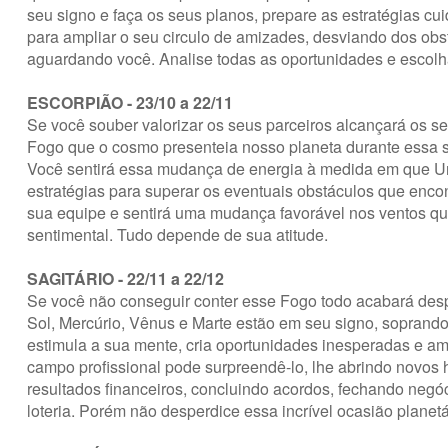
seu signo e faça os seus planos, prepare as estratégias c
para ampliar o seu circulo de amizades, desviando dos obs
aguardando você. Analise todas as oportunidades e escolh
ESCORPIÃO - 23/10 a 22/11
Se você souber valorizar os seus parceiros alcançará os s
Fogo que o cosmo presenteia nosso planeta durante essa s
Você sentirá essa mudança de energia à medida em que Uran
estratégias para superar os eventuais obstáculos que enco
sua equipe e sentirá uma mudança favorável nos ventos q
sentimental. Tudo depende de sua atitude.
SAGITÁRIO - 22/11 a 22/12
Se você não conseguir conter esse Fogo todo acabará desp
Sol, Mercúrio, Vênus e Marte estão em seu signo, soprand
estimula a sua mente, cria oportunidades inesperadas e amp
campo profissional pode surpreendê-lo, lhe abrindo novos 
resultados financeiros, concluindo acordos, fechando negó
loteria. Porém não desperdice essa incrível ocasião planetá