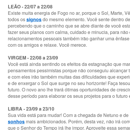
LEÃO - 22/07 a 22/08
Existe muita energia de Fogo no ar, porque o Sol, Marte, Vê
todos os
signos
do mesmo elemento. Você sente dentro de 
percebendo que o caminho que se abre diante de você est
fazer seus planos com calma, cuidado e minucia, para não
relacionamentos pessoais também irão ganhar uma ênfase es
com os amigos e relaxe. Você merece.
VIRGEM - 22/08 a 23/09
Você está ainda sentindo os efeitos da estagnação que mar
pensamentos pessimistas porque não conseguiu alcançar to
e com eles irão também muitas das dificuldades que exper
e de enxergar o Sol que surge no seu horizonte! Faça tesour
futuro. O novo ano lhe trará ótimas oportunidades de cresc
desse período para elaborar os seus projetos para o futuro
LIBRA - 23/09 a 23/10
Sua vida está para mudar! Com a chegada de Netuno e de S
sonhos
mais ambicionados. Porém, desta vez, não irá corr
que o Senhor do Tempo irá lhe impor. Aproveite essa seman