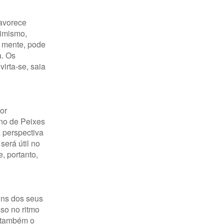
favorece
timismo,
m mente, pode
a. Os
irta-se, saia
or
gno de Peixes
 perspectiva
será útil no
, portanto,
uns dos seus
so no ritmo
a também o