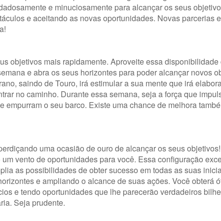
uidadosamente e minuciosamente para alcançar os seus objetivo
táculos e aceitando as novas oportunidades. Novas parcerias 
a!
eus objetivos mais rapidamente. Aproveite essa disponibilidade
emana e abra os seus horizontes para poder alcançar novos ob
o, saindo de Touro, irá estimular a sua mente que irá elabor
ntrar no caminho. Durante essa semana, seja a força que impul
ue empurram o seu barco. Existe uma chance de melhora també
erdiçando uma ocasião de ouro de alcançar os seus objetivos
o um vento de oportunidades para você. Essa configuração exc
lia as possibilidades de obter sucesso em todas as suas inicia
horizontes e ampliando o alcance de suas ações. Você obterá 
cios e tendo oportunidades que lhe parecerão verdadeiros bilhe
ria. Seja prudente.