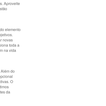
s. Aproveite
estão
 do elemento
jetivos.
ar novas
siona toda a
m na vida
! Além do
epcional
tivas. O
ótimos
tes da