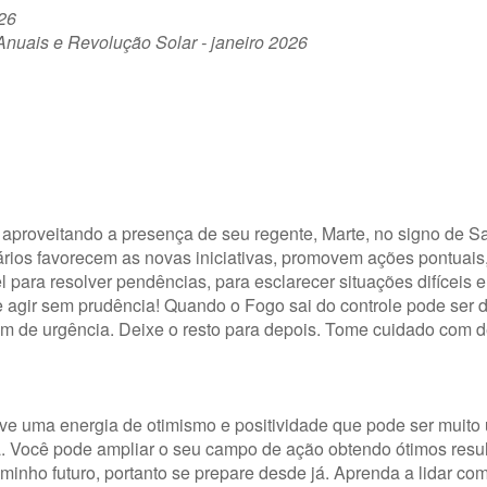
026
nuais e Revolução Solar - janeiro 2026
 aproveitando a presença de seu regente, Marte, no signo de Sa
rios favorecem as novas iniciativas, promovem ações pontuais,
l para resolver pendências, para esclarecer situações difíceis 
agir sem prudência! Quando o Fogo sai do controle pode ser de
dem de urgência. Deixe o resto para depois. Tome cuidado com
ve uma energia de otimismo e positividade que pode ser muito ú
ta. Você pode ampliar o seu campo de ação obtendo ótimos resu
inho futuro, portanto se prepare desde já. Aprenda a lidar co