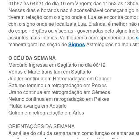
01h57 às 04h21 do dia 10 em Virgem; das 11h52 às 13h05 
Nesses dias e horários não é aconselhável começar algo n
tiverem relação com o signo onde a Lua se encontra como: f
com o signo onde se localiza a Lua. E ainda, é melhor não 
do corpo - órgãos ou vísceras - governadas pelo signo indi
assuntos mais íntimos. Verifiquem a correspondência dos
s
maneira geral na seção de
Signos
Astrológicos no meu si
O CÉU DA SEMANA
Mercúrio ingressa em Sagitário no dia 06/12
Vênus e Marte transitam em Sagitário
Júpiter continua em Retrogradação em Câncer
Saturno terminou a retrogradação em Peixes
Urano continua em retrogradação em Gêmeos
Netuno continua em retrogradação em Peixes
Plutão avança em Aquário
Quiron em retrogradação em Áries
ORIENTAÇÕES DA SEMANA
A análise do céu da semana tem como função orientar as s