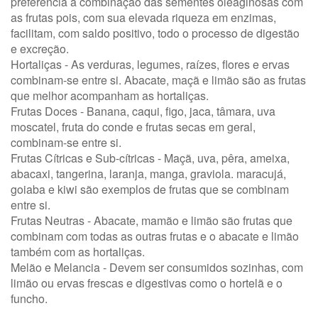
preferência à combinação das sementes oleaginosas com
as frutas pois, com sua elevada riqueza em enzimas,
facilitam, com saldo positivo, todo o processo de digestão
e excreção.
Hortaliças - As verduras, legumes, raízes, flores e ervas
combinam-se entre si. Abacate, maçã e limão são as frutas
que melhor acompanham as hortaliças.
Frutas Doces - Banana, caqui, figo, jaca, tâmara, uva
moscatel, fruta do conde e frutas secas em geral,
combinam-se entre si.
Frutas Cítricas e Sub-cítricas - Maçã, uva, pêra, ameixa,
abacaxi, tangerina, laranja, manga, graviola. maracujá,
goiaba e kiwi são exemplos de frutas que se combinam
entre si.
Frutas Neutras - Abacate, mamão e limão são frutas que
combinam com todas as outras frutas e o abacate e limão
também com as hortaliças.
Melão e Melancia - Devem ser consumidos sozinhas, com
limão ou ervas frescas e digestivas como o hortelã e o
funcho.