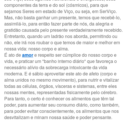
componentes da terra e do sol (cósmicos), para que
sejamos Seres em estado de Viço, ou seja, em SerViço.
Mas, não basta ganhar um presente, temos que recebê-lo,
assimilá-lo, para então fazer parte de nós, da alegria e
gratidão causada pelo presente verdadeiramente recebido.
Entretanto, quando um ladrão nos aborda, permitindo ou
não, ele irá nos roubar o que temos de maior e melhor em
nossa vida: nosso corpo e alma.
É ato de
amor
e respeito ser cúmplice do nosso corpo e
vida, e praticar um "banho interno diário" que favoreça o
necessário alívio da sobrecarga intoxicante da vida
moderna. E é sábio aproveitar este ato de afeto (corpo e
alma unidos no mesmo movimento), para nutrir e vitalizar
todas as células, órgãos, vísceras e sistemas, entre eles
nossas mentes, representadas fisicamente pelo cérebro.
Para tanto, o certo é conhecer os alimentos que têm tal
poder, para aumentar seu consumo diário, como também,
para poder evitar conscientemente, os alimentos que nos
desvitalizam e minam nossa saúde e poder pensante.