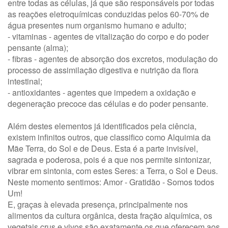
entre todas as células, já que são responsáveis por todas
as reações eletroquímicas conduzidas pelos 60-70% de
água presentes num organismo humano e adulto;
- vitaminas - agentes de vitalização do corpo e do poder
pensante (alma);
- fibras - agentes de absorção dos excretos, modulação do
processo de assimilação digestiva e nutrição da flora
intestinal;
- antioxidantes - agentes que impedem a oxidação e
degeneração precoce das células e do poder pensante.
Além destes elementos já identificados pela ciência,
existem infinitos outros, que classifico como Alquimia da
Mãe Terra, do Sol e de Deus. Esta é a parte invisível,
sagrada e poderosa, pois é a que nos permite sintonizar,
vibrar em sintonia, com estes Seres: a Terra, o Sol e Deus.
Neste momento sentimos: Amor - Gratidão - Somos todos
Um!
E, graças à elevada presença, principalmente nos
alimentos da cultura orgânica, desta fração alquímica, os
vegetais crus e vivos são exatamente os que oferecem aos