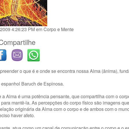
1/2009 4:26:23 PM em
Corpo e Mente
Compartilhe
preender o que é e onde se encontra nossa Alma (ânima), fun
o espanhol Baruch de Espinosa.
 a Alma é uma potência pensante, que compartilha com o corpo 
ua para mantê-la. As percepções do corpo físico são imagens qu
 relação originária da Alma com o corpo e de ambos com o mun
eciso haver afeto.
nte, atua como um canal de comunicação entre o corpo e o esp