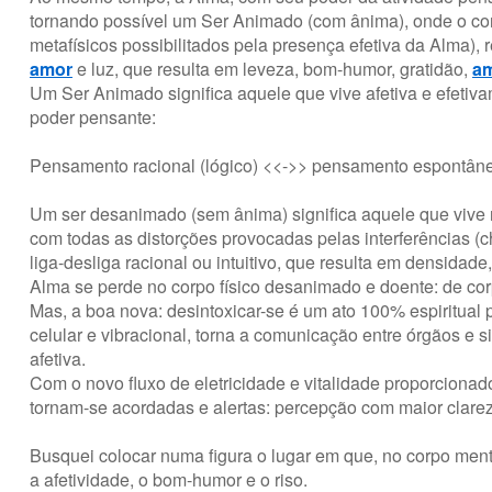
tornando possível um Ser Animado (com ânima), onde o corp
metafísicos possibilitados pela presença efetiva da Alma), 
amor
e luz, que resulta em leveza, bom-humor, gratidão,
a
Um Ser Animado significa aquele que vive afetiva e efetiv
poder pensante:
Pensamento racional (lógico) <<->> pensamento espontâneo 
Um ser desanimado (sem ânima) significa aquele que vive
com todas as distorções provocadas pelas interferências (
liga-desliga racional ou intuitivo, que resulta em densida
Alma se perde no corpo físico desanimado e doente: de co
Mas, a boa nova: desintoxicar-se é um ato 100% espiritual p
celular e vibracional, torna a comunicação entre órgãos e
afetiva.
Com o novo fluxo de eletricidade e vitalidade proporcionad
tornam-se acordadas e alertas: percepção com maior clarez
Busquei colocar numa figura o lugar em que, no corpo men
a afetividade, o bom-humor e o riso.