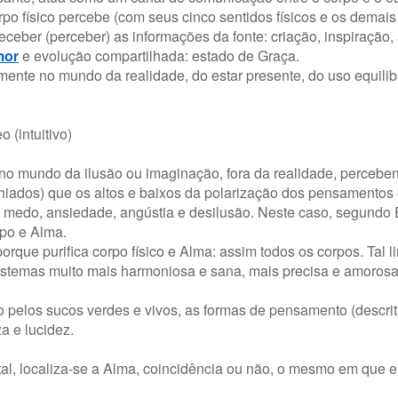
o físico percebe (com seus cinco sentidos físicos e os demais
receber (perceber) as informações da fonte: criação, inspiração
mor
e evolução compartilhada: estado de Graça.
amente no mundo da realidade, do estar presente, do uso equili
(intuitivo)
 no mundo da ilusão ou imaginação, fora da realidade, perceb
chiados) que os altos e baixos da polarização dos pensamentos 
de, medo, ansiedade, angústia e desilusão. Neste caso, segundo
rpo e Alma.
orque purifica corpo físico e Alma: assim todos os corpos. Tal 
 sistemas muito mais harmoniosa e sana, mais precisa e amorosa
o pelos sucos verdes e vivos, as formas de pensamento (descrit
a e lucidez.
tal, localiza-se a Alma, coincidência ou não, o mesmo em que