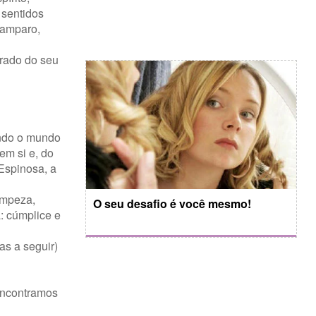
 sentidos
, amparo,
brado do seu
endo o mundo
em si e, do
 Espinosa, a
limpeza,
O seu desafio é você mesmo!
: cúmplice e
as a seguir)
 encontramos