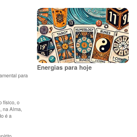
Energias para hoje
damental para
físico, o
e, na Alma,
do é a
írito,