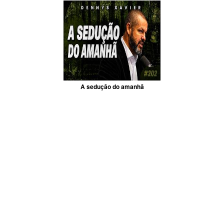
A sedução do amanhã