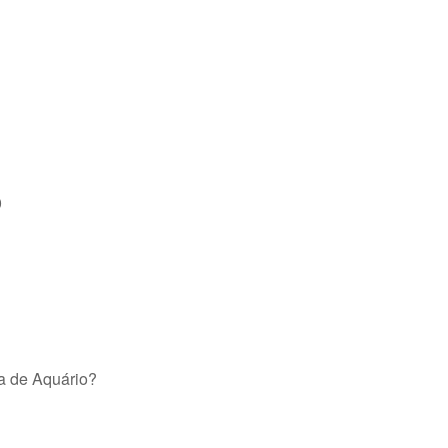
0
a de Aquário?