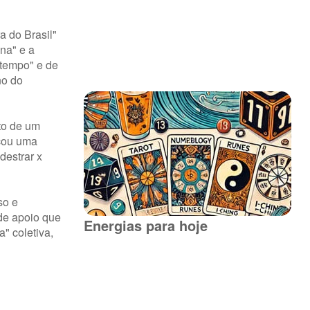
a do Brasil"
na" e a
 tempo" e de
no do
to de um
rçou uma
destrar x
so e
de apoio que
Energias para hoje
" coletiva,