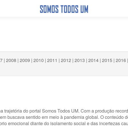
7
|
2008
|
2009
|
2010
|
2011
|
2012
|
2013
|
2014
|
2015
|
2016
na trajetória do portal Somos Todos UM. Com a produção recor
a quem buscava sentido em meio à pandemia global. O conteúdo do
brio emocional diante do isolamento social e das incertezas ca