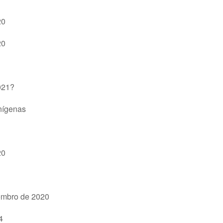
20
20
021?
enígenas
20
embro de 2020
4