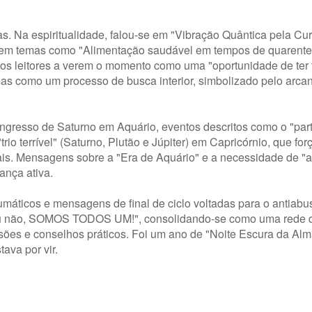
s. Na espiritualidade, falou-se em "Vibração Quântica pela Cur
u em temas como "Alimentação saudável em tempos de quarente
ou os leitores a verem o momento como uma "oportunidade de ter
mas como um processo de busca interior, simbolizado pelo arca
ingresso de Saturno em Aquário, eventos descritos como o "par
rio terrível" (Saturno, Plutão e Júpiter) em Capricórnio, que fo
oais. Mensagens sobre a "Era de Aquário" e a necessidade de "a
ança ativa.
aumáticos e mensagens de final de ciclo voltadas para o antiabu
us ou não, SOMOS TODOS UM!", consolidando-se como uma rede 
ões e conselhos práticos. Foi um ano de "Noite Escura da Alma
ava por vir.