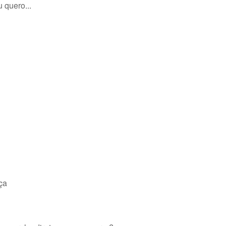
 quero...
ça