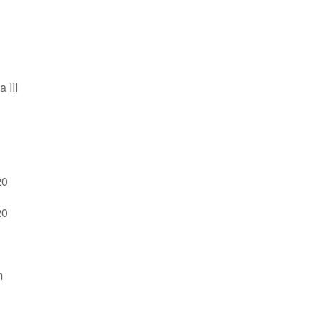
 III
20
20
m