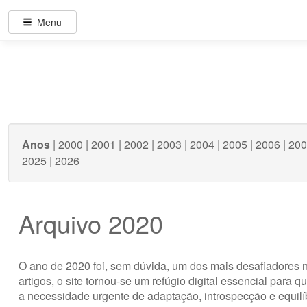
Menu
Anos
|
2000
|
2001
|
2002
|
2003
|
2004
|
2005
|
2006
|
200
2025
|
2026
Arquivo 2020
O ano de 2020 foi, sem dúvida, um dos mais desafiadores 
artigos, o site tornou-se um refúgio digital essencial par
a necessidade urgente de adaptação, introspecção e equilí