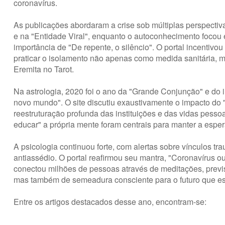
coronavírus.
As publicações abordaram a crise sob múltiplas perspectiva
e na "Entidade Viral", enquanto o autoconhecimento foco
importância de "De repente, o silêncio". O portal incentiv
praticar o isolamento não apenas como medida sanitária, 
Eremita no Tarot.
Na astrologia, 2020 foi o ano da "Grande Conjunção" e do 
novo mundo". O site discutiu exaustivamente o impacto do "t
reestruturação profunda das instituições e das vidas pess
educar" a própria mente foram centrais para manter a esper
A psicologia continuou forte, com alertas sobre vínculos tr
antiassédio. O portal reafirmou seu mantra, "Coronavír
conectou milhões de pessoas através de meditações, previs
mas também de semeadura consciente para o futuro que est
Entre os artigos destacados desse ano, encontram-se: