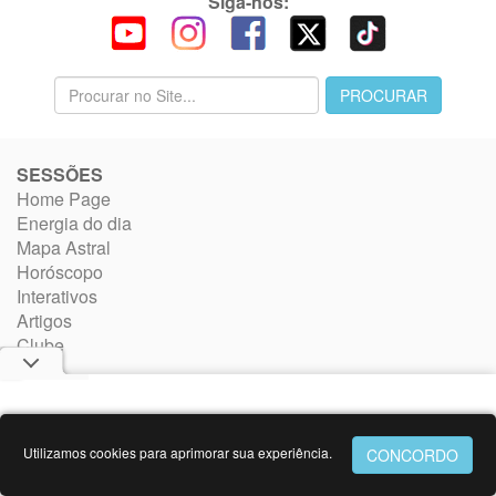
Siga-nos:
SESSÕES
Home Page
Energia do dia
Mapa Astral
Horóscopo
Interativos
Artigos
Clube
Blog
Vídeos
Oráculos
Utilizamos cookies para aprimorar sua experiência.
NOSSO TRABALHO
Quem Somos