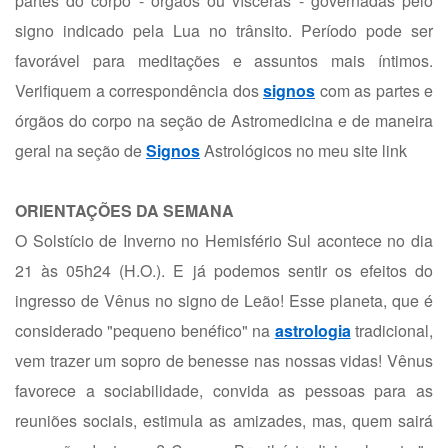
partes do corpo - órgãos ou vísceras - governadas pelo
signo indicado pela Lua no trânsito. Período pode ser
favorável para meditações e assuntos mais íntimos.
Verifiquem a correspondência dos
signos
com as partes e
órgãos do corpo na seção de Astromedicina e de maneira
geral na seção de
Signos
Astrológicos no meu site
link
ORIENTAÇÕES DA SEMANA
O Solstício de Inverno no Hemisfério Sul acontece no dia
21 às 05h24 (H.O.). E já podemos sentir os efeitos do
ingresso de Vênus no signo de Leão! Esse planeta, que é
considerado "pequeno benéfico" na
astrologia
tradicional,
vem trazer um sopro de benesse nas nossas vidas! Vênus
favorece a sociabilidade, convida as pessoas para as
reuniões sociais, estimula as amizades, mas, quem sairá