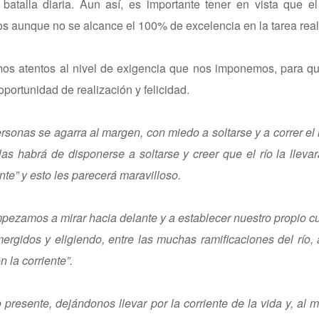
atalla diaria. Aun así, es importante tener en vista que el
s aunque no se alcance el 100% de excelencia en la tarea real
emos atentos al nivel de exigencia que nos imponemos, para q
portunidad de realización y felicidad.
ersonas se agarra al margen, con miedo a soltarse y a correr el 
ellas habrá de disponerse a soltarse y creer que el río la llev
te” y esto les parecerá maravilloso.
mpezamos a mirar hacia delante y a establecer nuestro propio c
rgidos y eligiendo, entre las muchas ramificaciones del río,
 la corriente”.
esente, dejándonos llevar por la corriente de la vida y, al 