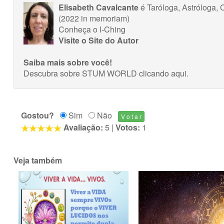
Elisabeth Cavalcante
é Taróloga, Astróloga, C
(2022 in memoriam)
Conheça o I-Ching
Visite o Site do Autor
Saiba mais sobre você!
Descubra sobre STUM WORLD
clicando aqui
.
Gostou?
Sim
Não
Avaliação:
5
|
Votos:
1
Veja também