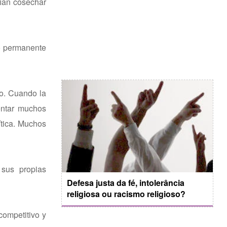
ían cosechar
ro permanente
do. Cuando la
entar muchos
ítica. Muchos
 sus propias
Defesa justa da fé, intolerância
religiosa ou racismo religioso?
competitivo y