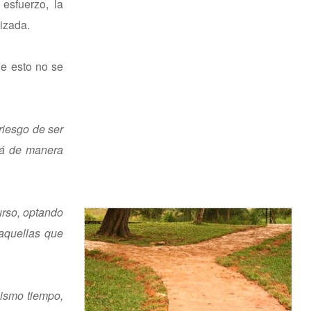
 esfuerzo, la
izada.
ue esto no se
riesgo de ser
ará de manera
urso, optando
 aquellas que
mismo tiempo,