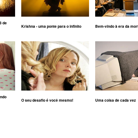
8 de
Krishna - uma ponte para o infinito
Bem-vindo à era da mor
ando
O seu desafio é você mesmo!
Uma coisa de cada vez