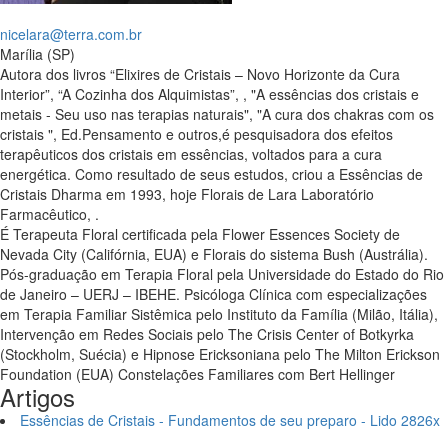
nicelara@terra.com.br
Marília (SP)
Autora dos livros “Elixires de Cristais – Novo Horizonte da Cura
Interior”, “A Cozinha dos Alquimistas”, , "A essências dos cristais e
metais - Seu uso nas terapias naturais", "A cura dos chakras com os
cristais ", Ed.Pensamento e outros,é pesquisadora dos efeitos
terapêuticos dos cristais em essências, voltados para a cura
energética. Como resultado de seus estudos, criou a Essências de
Cristais Dharma em 1993, hoje Florais de Lara Laboratório
Farmacêutico, .
É Terapeuta Floral certificada pela Flower Essences Society de
Nevada City (Califórnia, EUA) e Florais do sistema Bush (Austrália).
Pós-graduação em Terapia Floral pela Universidade do Estado do Rio
de Janeiro – UERJ – IBEHE. Psicóloga Clínica com especializações
em Terapia Familiar Sistêmica pelo Instituto da Família (Milão, Itália),
Intervenção em Redes Sociais pelo The Crisis Center of Botkyrka
(Stockholm, Suécia) e Hipnose Ericksoniana pelo The Milton Erickson
Foundation (EUA) Constelações Familiares com Bert Hellinger
Artigos
Essências de Cristais - Fundamentos de seu preparo - Lido 2826x