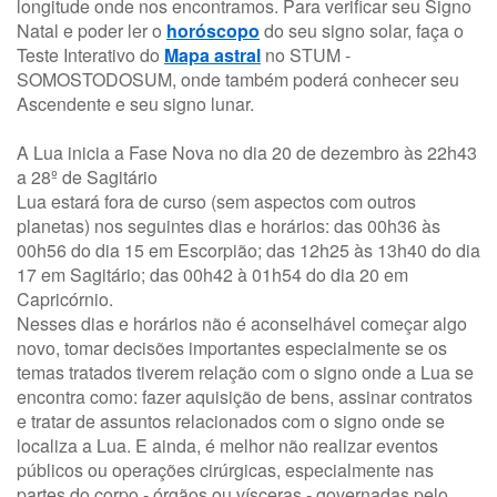
longitude onde nos encontramos. Para verificar seu Signo
Natal e poder ler o
horóscopo
do seu signo solar, faça o
Teste Interativo do
Mapa astral
no STUM -
SOMOSTODOSUM, onde também poderá conhecer seu
Ascendente e seu signo lunar.
A Lua inicia a Fase Nova no dia 20 de dezembro às 22h43
a 28º de Sagitário
Lua estará fora de curso (sem aspectos com outros
planetas) nos seguintes dias e horários: das 00h36 às
00h56 do dia 15 em Escorpião; das 12h25 às 13h40 do dia
17 em Sagitário; das 00h42 à 01h54 do dia 20 em
Capricórnio.
Nesses dias e horários não é aconselhável começar algo
novo, tomar decisões importantes especialmente se os
temas tratados tiverem relação com o signo onde a Lua se
encontra como: fazer aquisição de bens, assinar contratos
e tratar de assuntos relacionados com o signo onde se
localiza a Lua. E ainda, é melhor não realizar eventos
públicos ou operações cirúrgicas, especialmente nas
partes do corpo - órgãos ou vísceras - governadas pelo