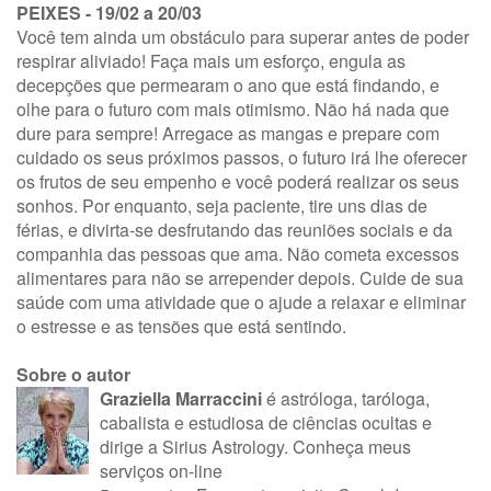
PEIXES - 19/02 a 20/03
Você tem ainda um obstáculo para superar antes de poder
respirar aliviado! Faça mais um esforço, engula as
decepções que permearam o ano que está findando, e
olhe para o futuro com mais otimismo. Não há nada que
dure para sempre! Arregace as mangas e prepare com
cuidado os seus próximos passos, o futuro irá lhe oferecer
os frutos de seu empenho e você poderá realizar os seus
sonhos. Por enquanto, seja paciente, tire uns dias de
férias, e divirta-se desfrutando das reuniões sociais e da
companhia das pessoas que ama. Não cometa excessos
alimentares para não se arrepender depois. Cuide de sua
saúde com uma atividade que o ajude a relaxar e eliminar
o estresse e as tensões que está sentindo.
Sobre o autor
Graziella Marraccini
é astróloga, taróloga,
cabalista e estudiosa de ciências ocultas e
dirige a Sirius Astrology.
Conheça meus
serviços on-line