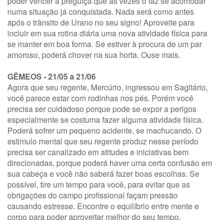
poder vencer a preguiça que as vezes o faz se acomodar
numa situação já conquistada. Nada será como antes
após o trânsito de Urano no seu signo! Aproveite para
incluir em sua rotina diária uma nova atividade física para
se manter em boa forma. Se estiver à procura de um par
amoroso, poderá chover na sua horta. Ouse mais.
GÊMEOS - 21/05 a 21/06
Agora que seu regente, Mercúrio, ingressou em Sagitário,
você parece estar com rodinhas nos pés. Porém você
precisa ser cuidadoso porque pode se expor a perigos
especialmente se costuma fazer alguma atividade física.
Poderá sofrer um pequeno acidente, se machucando. O
estimulo mental que seu regente produz nesse período
precisa ser canalizado em atitudes e iniciativas bem
direcionadas, porque poderá haver uma certa confusão em
sua cabeça e você não saberá fazer boas escolhas. Se
possível, tire um tempo para você, para evitar que as
obrigações do campo profissional façam pressão
causando estresse. Encontre o equilíbrio entre mente e
corpo para poder aproveitar melhor do seu tempo.