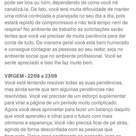
pode ser boa ou ruim, dependendo de como você irá
canalizá-la. De fato, você terá muita dificuldade de manter
uma rotina controlada e planejada no seu dia a dia, pois
estará repleto de compromissos e não terá tempo nem de
respirar! No ambiente de trabalho as solicitações serão
tantas que você vai precisar de muita paciência para dar
conta de tudo. De maneira geral você está bem humorado
e consegue contagiar as pessoas ao seu redor, seja no
ambiente social que no ambiente profissional. Você se
sente apreciado e isso lhe faz muito bem.
VIRGEM - 22/08 a 23/09
Você está tentando resolver todas as suas pendências,
mas ainda sente que tem algumas pendências não
resolvidas. Você vai precisar de um esforço suplementar
para virar a página de um período muito complicado.
Agora você deve aproveitar para fazer um balanço daquilo
que você aprendeu e olhar para o futuro com mais
otimismo e esperança. Você não precisa ficar de pé atrás,
agindo de forma desconfiada com as pessoas que
frequenta. Deixe esse sentimento no passado, logo os