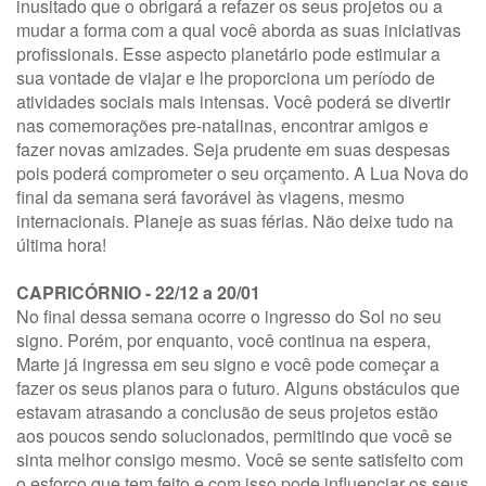
inusitado que o obrigará a refazer os seus projetos ou a
mudar a forma com a qual você aborda as suas iniciativas
profissionais. Esse aspecto planetário pode estimular a
sua vontade de viajar e lhe proporciona um período de
atividades sociais mais intensas. Você poderá se divertir
nas comemorações pre-natalinas, encontrar amigos e
fazer novas amizades. Seja prudente em suas despesas
pois poderá comprometer o seu orçamento. A Lua Nova do
final da semana será favorável às viagens, mesmo
internacionais. Planeje as suas férias. Não deixe tudo na
última hora!
CAPRICÓRNIO - 22/12 a 20/01
No final dessa semana ocorre o ingresso do Sol no seu
signo. Porém, por enquanto, você continua na espera,
Marte já ingressa em seu signo e você pode começar a
fazer os seus planos para o futuro. Alguns obstáculos que
estavam atrasando a conclusão de seus projetos estão
aos poucos sendo solucionados, permitindo que você se
sinta melhor consigo mesmo. Você se sente satisfeito com
o esforço que tem feito e com isso pode influenciar os seus