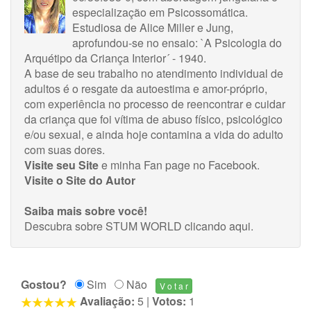
especialização em Psicossomática.
Estudiosa de Alice Miller e Jung,
aprofundou-se no ensaio: `A Psicologia do
Arquétipo da Criança Interior´ - 1940.
A base de seu trabalho no atendimento individual de
adultos é o resgate da autoestima e amor-próprio,
com experiência no processo de reencontrar e cuidar
da criança que foi vítima de abuso físico, psicológico
e/ou sexual, e ainda hoje contamina a vida do adulto
com suas dores.
Visite seu Site
e minha
Fan page no Facebook
.
Visite o Site do Autor
Saiba mais sobre você!
Descubra sobre STUM WORLD
clicando aqui
.
Gostou?
Sim
Não
Avaliação:
5
|
Votos:
1