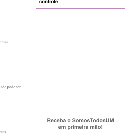
controle
tomas
dade pode ser
Receba o SomosTodosUM
em primeira mão!
lmas.