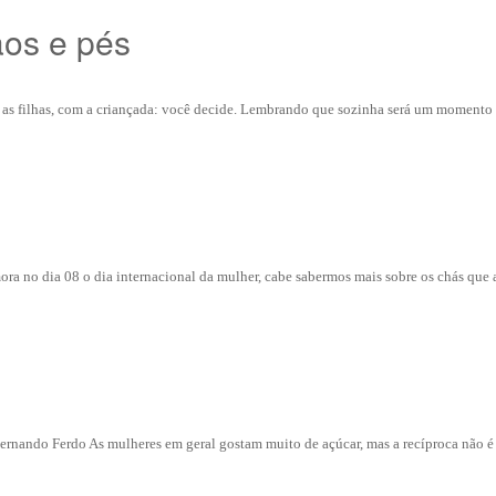
ãos e pés
m as filhas, com a criançada: você decide. Lembrando que sozinha será um momento 
a no dia 08 o dia internacional da mulher, cabe sabermos mais sobre os chás que a
ernando Ferdo As mulheres em geral gostam muito de açúcar, mas a recíproca não é