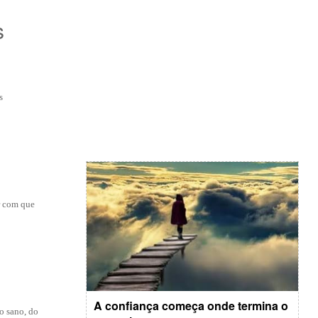
s
s
er com que
A confiança começa onde termina o
o sano, do