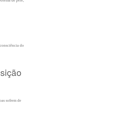
oblema de pele,
 consciência do
osição
oas sofrem de