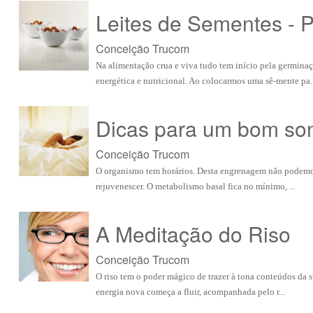
Leites de Sementes - P
Conceição Trucom
Na alimentação crua e viva tudo tem início pela germinaç
energética e nutricional. Ao colocarmos uma sê-mente pa..
Dicas para um bom so
Conceição Trucom
O organismo tem horários. Desta engrenagem não podemos fu
rejuvenescer. O metabolismo basal fica no mínimo, ...
A Meditação do Riso
Conceição Trucom
O riso tem o poder mágico de trazer à tona conteúdos da 
energia nova começa a fluir, acompanhada pelo r...