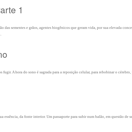
arte 1
ão das sementes e grãos, agentes biogênicos que geram vida, por sua elevada conc
.
no
gir. A hora do sono é sagrada para a reposição celular, para rebobinar o cérebro, 
sua essência, da fonte interior. Um passaporte para subir num balão, em questão de