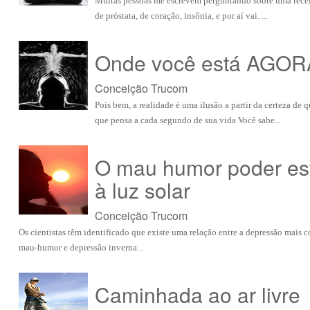
Muitas pessoas me escrevem perguntando sobre uma receit
de próstata, de coração, insônia, e por aí vai. ...
Onde você está AGOR
Conceição Trucom
Pois bem, a realidade é uma ilusão a partir da certeza d
que pensa a cada segundo de sua vida Você sabe...
O mau humor poder est
à luz solar
Conceição Trucom
Os cientistas têm identificado que existe uma relação entre a depressão mais
mau-humor e depressão inverna...
Caminhada ao ar livre