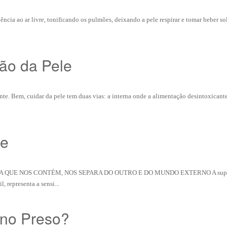
ncia ao ar livre, tonificando os pulmões, deixando a pele respirar e tomar beber so
ção da Pele
e. Bem, cuidar da pele tem duas vias: a interna onde a alimentação desintoxicante
le
UE NOS CONTÉM, NOS SEPARA DO OUTRO E DO MUNDO EXTERNO A superfí
, representa a sensi...
ino Preso?