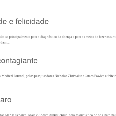
e e felicidade
ta-se principalmente para o diagnóstico da doença e para os meios de fazer os sin
dam ...
contagiante
 Medical Journal, pelos pesquisadores Nicholas Christakis e James Fowler, a felici
aro
istas Marisa Schargel Maia e Andréa Albuquerque, para as quais fico de pé e bato pa