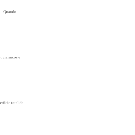
l . Quando
, via sucos e
cie total da