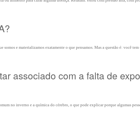
a ou alimento para curar alguma doença. Relatam: estou com pressão alta, com pr
A?
e que somos e materializamos exatamente o que pensamos. Mas a questão é: você tem
ar associado com a falta de exp
 comum no inverno e a química do cérebro, o que pode explicar porque algumas pess