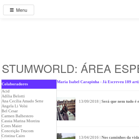
Menu
STUMWORLD: ÁREA ESP
Maria Isabel Carapinha - Já Escreveu 189 art
Colaboradores
Acid
Adília Belotti
Ana Cecília Amado Sette
13/09/2018 |
Será que nem tudo é 
Angela Li Volsi
Bel Cesar
Carmen Balhestero
Cassia Marina Moreira
Ceres Maier
Conceição Trucom
Cristina Cairo
13/04/2016 |
Nos caminhos da vida