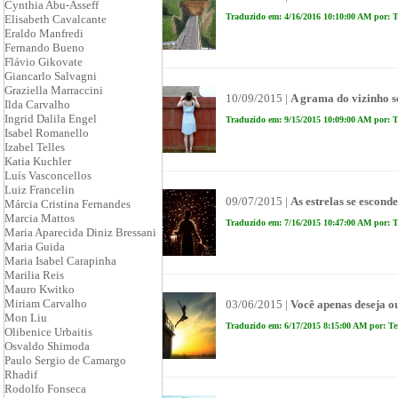
Cynthia Abu-Asseff
Traduzido em: 4/16/2016 10:10:00 AM por: T
Elisabeth Cavalcante
Eraldo Manfredi
Fernando Bueno
Flávio Gikovate
Giancarlo Salvagni
Graziella Marraccini
10/09/2015 |
A grama do vizinho s
Ilda Carvalho
Ingrid Dalila Engel
Traduzido em: 9/15/2015 10:09:00 AM por: T
Isabel Romanello
Izabel Telles
Katia Kuchler
Luís Vasconcellos
Luiz Francelin
09/07/2015 |
As estrelas se escond
Márcia Cristina Fernandes
Marcia Mattos
Traduzido em: 7/16/2015 10:47:00 AM por: T
Maria Aparecida Diniz Bressani
Maria Guida
Maria Isabel Carapinha
Marilia Reis
Mauro Kwitko
Miriam Carvalho
03/06/2015 |
Você apenas deseja ou
Mon Liu
Traduzido em: 6/17/2015 8:15:00 AM por: Te
Olibenice Urbaitis
Osvaldo Shimoda
Paulo Sergio de Camargo
Rhadif
Rodolfo Fonseca