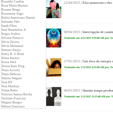
Ronaldo Cardim
22/04/2015 |
Elas namoram e eles
Rosa Maria Masino
Rosana Braga
Rosemeire Zago
Rubia Americano Dantés
Salomão Fiks
Sarah Fikss
Saul Brandalise Jr.
08/04/2015 |
Interrupção de cami
Sergio Scabia
Silvana Partucci
Traduzido em: 4/12/2015 9:59:00 AM por: Te
Silvia Fávero
Silvia Malamud
Simone Arrojo
Sirley R. S. Bittú
Sônia Imenes
27/01/2015 |
Sair fora da energia 
Sonia Weil
Teresa Kam Teng
Traduzido em: 1/31/2015 9:35:00 AM por: Te
Thais Accioly
Thais Delboni
Valeria Wagner
Vera HT
Vera Marfeza
Vilma Ruho
06/01/2015 |
Quanto tempo perdem
Vinicius Santos Rocha
Traduzido em: 1/12/2015 11:25:00 AM por: T
Violaine Fourcroy
Wagner Borges
Wilson Francisco