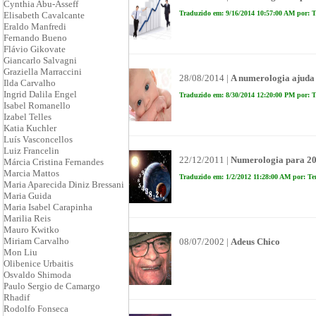
Cynthia Abu-Asseff
Traduzido em: 9/16/2014 10:57:00 AM por: T
Elisabeth Cavalcante
Eraldo Manfredi
Fernando Bueno
Flávio Gikovate
Giancarlo Salvagni
Graziella Marraccini
28/08/2014 |
A numerologia ajuda 
Ilda Carvalho
Ingrid Dalila Engel
Traduzido em: 8/30/2014 12:20:00 PM por: T
Isabel Romanello
Izabel Telles
Katia Kuchler
Luís Vasconcellos
Luiz Francelin
22/12/2011 |
Numerologia para 2
Márcia Cristina Fernandes
Marcia Mattos
Traduzido em: 1/2/2012 11:28:00 AM por: Te
Maria Aparecida Diniz Bressani
Maria Guida
Maria Isabel Carapinha
Marilia Reis
Mauro Kwitko
Miriam Carvalho
08/07/2002 |
Adeus Chico
Mon Liu
Olibenice Urbaitis
Osvaldo Shimoda
Paulo Sergio de Camargo
Rhadif
Rodolfo Fonseca