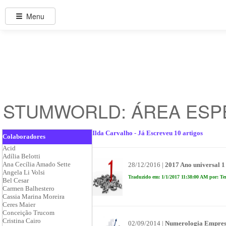
Menu
STUMWORLD: ÁREA ESP
Ilda Carvalho - Já Escreveu 10 artigos
Colaboradores
Acid
Adília Belotti
Ana Cecília Amado Sette
28/12/2016 |
2017 Ano universal 1
Angela Li Volsi
Traduzido em: 1/1/2017 11:38:00 AM por: Te
Bel Cesar
Carmen Balhestero
Cassia Marina Moreira
Ceres Maier
Conceição Trucom
Cristina Cairo
02/09/2014 |
Numerologia Empres