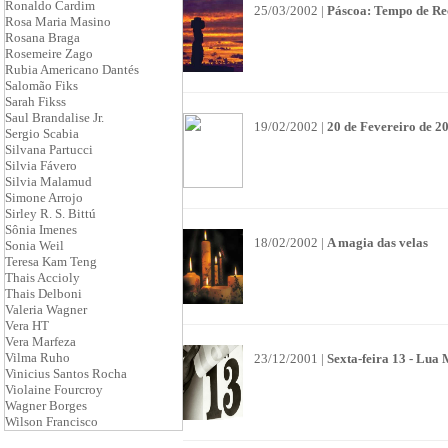
Ronaldo Cardim
25/03/2002 |
Páscoa: Tempo de R
Rosa Maria Masino
Rosana Braga
Rosemeire Zago
Rubia Americano Dantés
Salomão Fiks
Sarah Fikss
Saul Brandalise Jr.
19/02/2002 |
20 de Fevereiro de 2
Sergio Scabia
Silvana Partucci
Silvia Fávero
Silvia Malamud
Simone Arrojo
Sirley R. S. Bittú
Sônia Imenes
18/02/2002 |
A magia das velas
Sonia Weil
Teresa Kam Teng
Thais Accioly
Thais Delboni
Valeria Wagner
Vera HT
Vera Marfeza
Vilma Ruho
23/12/2001 |
Sexta-feira 13 - Lua 
Vinicius Santos Rocha
Violaine Fourcroy
Wagner Borges
Wilson Francisco