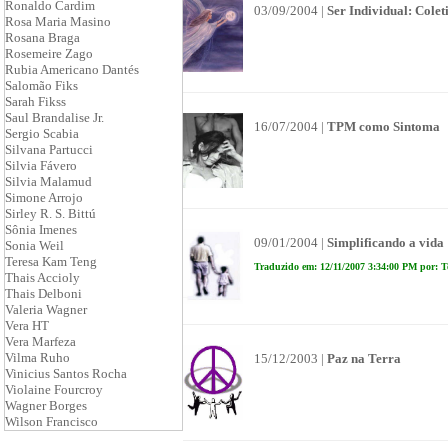
Ronaldo Cardim
03/09/2004 |
Ser Individual: Cole
Rosa Maria Masino
Rosana Braga
Rosemeire Zago
Rubia Americano Dantés
Salomão Fiks
Sarah Fikss
Saul Brandalise Jr.
16/07/2004 |
TPM como Sintoma
Sergio Scabia
Silvana Partucci
Silvia Fávero
Silvia Malamud
Simone Arrojo
Sirley R. S. Bittú
Sônia Imenes
09/01/2004 |
Simplificando a vida
Sonia Weil
Teresa Kam Teng
Traduzido em: 12/11/2007 3:34:00 PM por: T
Thais Accioly
Thais Delboni
Valeria Wagner
Vera HT
Vera Marfeza
Vilma Ruho
15/12/2003 |
Paz na Terra
Vinicius Santos Rocha
Violaine Fourcroy
Wagner Borges
Wilson Francisco