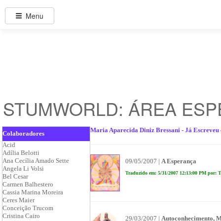
Menu
STUMWORLD: ÁREA ESP
Maria Aparecida Diniz Bressani - Já Escreveu 
Colaboradores
Acid
Adília Belotti
Ana Cecília Amado Sette
09/05/2007 |
A Esperança
Angela Li Volsi
Traduzido em: 5/31/2007 12:13:00 PM por: T
Bel Cesar
Carmen Balhestero
Cassia Marina Moreira
Ceres Maier
Conceição Trucom
Cristina Cairo
29/03/2007 |
Autoconhecimento, Me