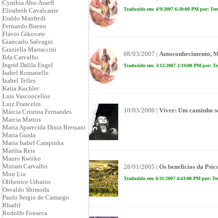
Cynthia Abu-Asseff
Traduzido em: 4/9/2007 6:30:00 PM por: Ter
Elisabeth Cavalcante
Eraldo Manfredi
Fernando Bueno
Flávio Gikovate
Giancarlo Salvagni
Graziella Marraccini
08/03/2007 |
Autoconhecimento, M
Ilda Carvalho
Ingrid Dalila Engel
Traduzido em: 3/12/2007 2:19:00 PM por: Te
Isabel Romanello
Izabel Telles
Katia Kuchler
Luís Vasconcellos
Luiz Francelin
10/03/2006 |
Viver: Um caminho se
Márcia Cristina Fernandes
Marcia Mattos
Maria Aparecida Diniz Bressani
Maria Guida
Maria Isabel Carapinha
Marilia Reis
Mauro Kwitko
Miriam Carvalho
28/01/2005 |
Os benefícios da Psic
Mon Liu
Traduzido em: 6/11/2007 4:43:00 PM por: Te
Olibenice Urbaitis
Osvaldo Shimoda
Paulo Sergio de Camargo
Rhadif
Rodolfo Fonseca