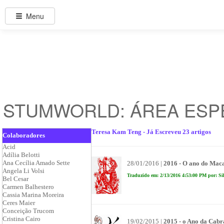
Menu
STUMWORLD: ÁREA ESP
Teresa Kam Teng - Já Escreveu 23 artigos
Colaboradores
Acid
Adília Belotti
Ana Cecília Amado Sette
28/01/2016 |
2016 - O ano do Mac
Angela Li Volsi
Traduzido em: 2/13/2016 4:53:00 PM por: Si
Bel Cesar
Carmen Balhestero
Cassia Marina Moreira
Ceres Maier
Conceição Trucom
Cristina Cairo
19/02/2015 |
2015 - o Ano da Cab