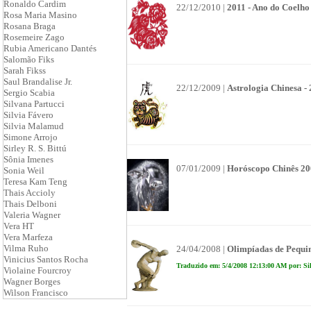
Ronaldo Cardim
22/12/2010 |
2011 - Ano do Coelho
Rosa Maria Masino
Rosana Braga
Rosemeire Zago
Rubia Americano Dantés
Salomão Fiks
Sarah Fikss
Saul Brandalise Jr.
22/12/2009 |
Astrologia Chinesa -
Sergio Scabia
Silvana Partucci
Silvia Fávero
Silvia Malamud
Simone Arrojo
Sirley R. S. Bittú
Sônia Imenes
07/01/2009 |
Horóscopo Chinês 20
Sonia Weil
Teresa Kam Teng
Thais Accioly
Thais Delboni
Valeria Wagner
Vera HT
Vera Marfeza
Vilma Ruho
24/04/2008 |
Olimpíadas de Pequi
Vinicius Santos Rocha
Traduzido em: 5/4/2008 12:13:00 AM por: Si
Violaine Fourcroy
Wagner Borges
Wilson Francisco