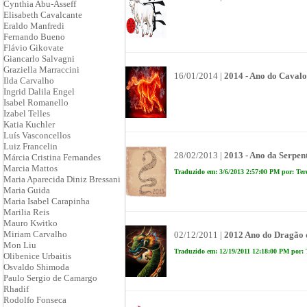
Cynthia Abu-Asseff
Elisabeth Cavalcante
Eraldo Manfredi
Fernando Bueno
Flávio Gikovate
Giancarlo Salvagni
Graziella Marraccini
16/01/2014 |
2014 - Ano do Cavalo
Ilda Carvalho
Ingrid Dalila Engel
Isabel Romanello
Izabel Telles
Katia Kuchler
Luís Vasconcellos
Luiz Francelin
28/02/2013 |
2013 - Ano da Serpen
Márcia Cristina Fernandes
Marcia Mattos
Traduzido em: 3/6/2013 2:57:00 PM por: Ter
Maria Aparecida Diniz Bressani
Maria Guida
Maria Isabel Carapinha
Marilia Reis
Mauro Kwitko
Miriam Carvalho
02/12/2011 |
2012 Ano do Dragão 
Mon Liu
Traduzido em: 12/19/2011 12:18:00 PM por: 
Olibenice Urbaitis
Osvaldo Shimoda
Paulo Sergio de Camargo
Rhadif
Rodolfo Fonseca