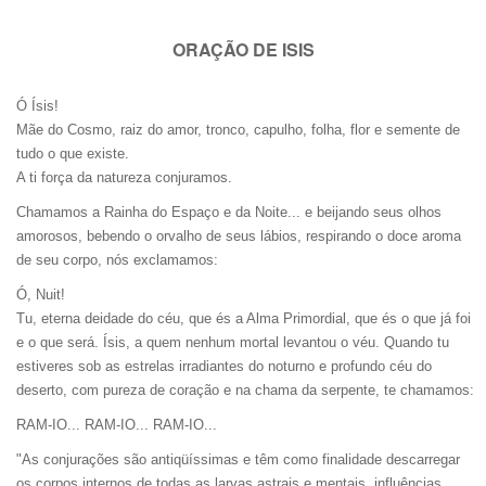
ORAÇÃO DE ISIS
Ó Ísis!
Mãe do Cosmo, raiz do amor, tronco, capulho, folha, flor e semente de
tudo o que existe.
A ti força da natureza conjuramos.
Chamamos a Rainha do Espaço e da Noite... e beijando seus olhos
amorosos, bebendo o orvalho de seus lábios, respirando o doce aroma
de seu corpo, nós exclamamos:
Ó, Nuit!
Tu, eterna deidade do céu, que és a Alma Primordial, que és o que já foi
e o que será. Ísis, a quem nenhum mortal levantou o véu. Quando tu
estiveres sob as estrelas irradiantes do noturno e profundo céu do
deserto, com pureza de coração e na chama da serpente, te chamamos:
RAM-IO... RAM-IO... RAM-IO...
"As conjurações são antiqüíssimas e têm como finalidade descarregar
os corpos internos de todas as larvas astrais e mentais, influências