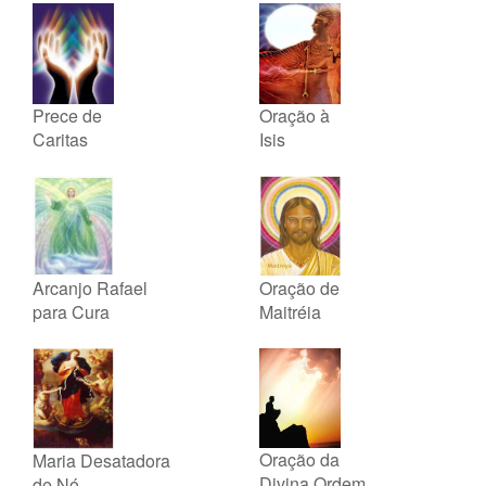
Prece de
Oração à
Caritas
Isis
Arcanjo Rafael
Oração de
para Cura
Maitréia
Oração da
Maria Desatadora
Divina Ordem
de Nó