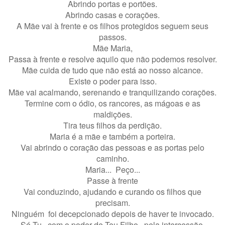
Abrindo portas e portões.
Abrindo casas e corações.
A Mãe vai à frente e os filhos protegidos seguem seus
passos.
Mãe Maria,
Passa à frente e resolve aquilo que não podemos resolver.
Mãe cuida de tudo que não está ao nosso alcance.
Existe o poder para isso.
Mãe vai acalmando, serenando e tranquilizando corações.
Termine com o ódio, os rancores, as mágoas e as
maldições.
Tira teus filhos da perdição.
Maria é a mãe e também a porteira.
Vai abrindo o coração das pessoas e as portas pelo
caminho.
Maria... Peço...
Passe à frente
Vai conduzindo, ajudando e curando os filhos que
precisam.
Ninguém foi decepcionado depois de haver te invocado.
Só Tu, com o poder de Teu Filho, pela intercessão,