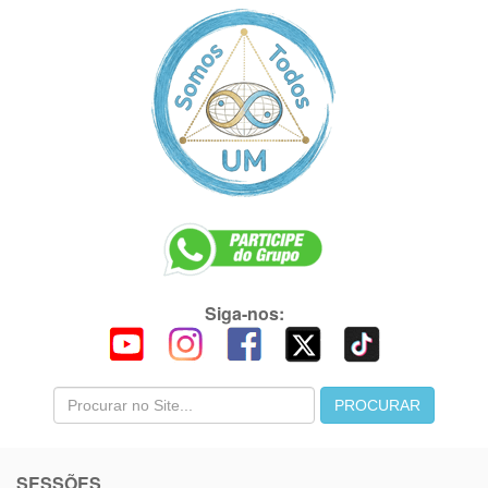
Siga-nos:
SESSÕES