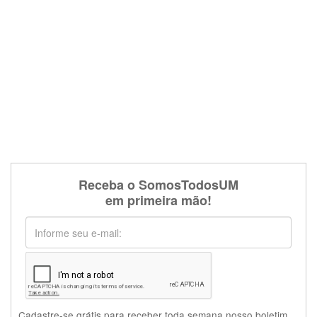
Receba o SomosTodosUM
em primeira mão!
Cadastre-se grátis para receber toda semana nosso boletim