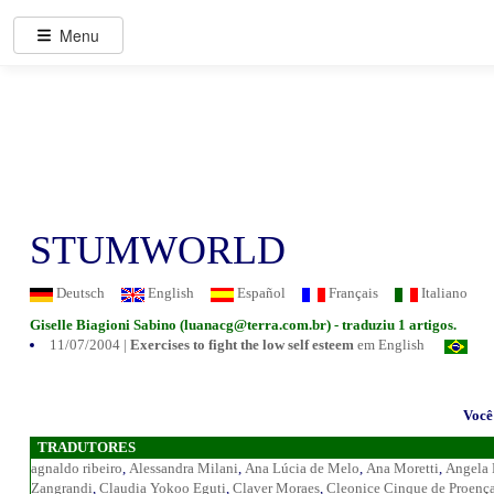
Menu
STUMWORLD
Deutsch
English
Español
Français
Italiano
Giselle Biagioni Sabino (
luanacg@terra.com.br
) - traduziu 1 artigos.
11/07/2004 |
Exercises to fight the low self esteem
em English
Você 
TRADUTORES
agnaldo ribeiro
,
Alessandra Milani
,
Ana Lúcia de Melo
,
Ana Moretti
,
Angela 
Zangrandi
,
Claudia Yokoo Eguti
,
Claver Moraes
,
Cleonice Cinque de Proenç