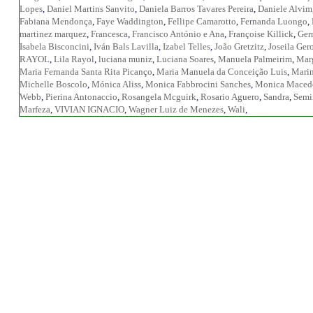
Lopes
,
Daniel Martins Sanvito
,
Daniela Barros Tavares Pereira
,
Daniele Alvim
Fabiana Mendonça
,
Faye Waddington
,
Fellipe Camarotto
,
Fernanda Luongo
,
martinez marquez
,
Francesca
,
Francisco António e Ana
,
Françoise Killick
,
Ger
Isabela Bisconcini
,
Iván Bals Lavilla
,
Izabel Telles
,
João Gretzitz
,
Joseila Ger
RAYOL
,
Lila Rayol
,
luciana muniz
,
Luciana Soares
,
Manuela Palmeirim
,
Marg
Maria Fernanda Santa Rita Picanço
,
Maria Manuela da Conceição Luis
,
Mari
Michelle Boscolo
,
Mónica Aliss
,
Monica Fabbrocini Sanches
,
Monica Macedo
Webb
,
Pierina Antonaccio
,
Rosangela Mcguirk
,
Rosario Aguero
,
Sandra
,
Semi
Marfeza
,
VIVIAN IGNACIO
,
Wagner Luiz de Menezes
,
Wali
,