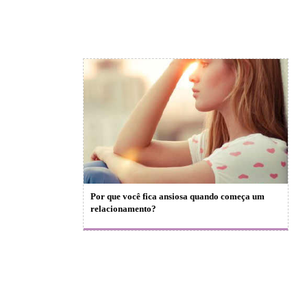
Por que você fica ansiosa quando começa um
relacionamento?