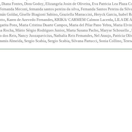
,
Diana Fontes
,
Dora Godoy
,
Elizangela Josin de Oliveira
,
Eva Patricia Lea Plaza Co
Fernanda Meconi
,
fernanda santos pereira da silva
,
Fernanda Santos Pereira da Silv
mán Goldar
,
Giselle Biagioni Sabino
,
Graziella Marraccini
,
Heryck Garcia
,
Isabel 
otto
,
Karen de Azevedo Fernandes
,
KRIKA/ CARMEM Calmon Lacerda
,
LILA DE 
arita Pons
,
Maria Cristina Duarte Campos
,
Maria del Pilar Pano Yebra
,
Maria Elvir
na Rocha
,
Mário Sérgio Rodrigues Junior
,
Marta Susana Pacho
,
Maryse Schouella
,
 dos Reis
,
Nancy Juozapavicius
,
Nathalia Reis Fernandes
,
Nel Araujo
,
Patricia Oli
ramis Almeida
,
Sergio Scabia
,
Sergio Scabia
,
Silvana Partucci
,
Sonia Collino
,
Teres