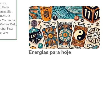
ttier
,
a
,
flavia
Romanello
,
ARAUJO
a Madureira
,
Melissa Park
,
veira
,
Peter
a
,
Vera
Energias para hoje