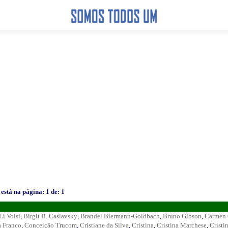
está na página: 1 de: 1
Li Volsi
,
Birgit B. Caslavsky
,
Brandel Biermann-Goldbach
,
Bruno Gibson
,
Carmen 
a Franco
,
Conceição Trucom
,
Cristiane da Silva
,
Cristina
,
Cristina Marchese
,
Cristi