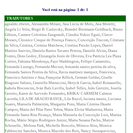
Você está na página: 1 de: 1
TRADUTORES
agnaldo ribeiro
,
Alessandra Milani
,
Ana Lúcia de Melo
,
Ana Moretti
,
Angela Li Volsi
,
Birgit B. Caslavsky
,
Brandel Biermann-Goldbach
,
Bruno
Gibson
,
Carmen Celestina Zangrandi
,
Claudia Yokoo Eguti
,
Claver
Moraes
,
Cleonice Cinque de Proença Franco
,
Conceição Trucom
,
Cristiane
da Silva
,
Cristina
,
Cristina Marchese
,
Cristina Paixão Lopes
,
Daniel
Martins Sanvito
,
Daniela Barros Tavares Pereira
,
Daniele Alvim
,
Diana
Fontes
,
Dora Godoy
,
Elizangela Josin de Oliveira
,
Eva Patricia Lea Plaza
Cottier
,
Fabiana Mendonça
,
Faye Waddington
,
Fellipe Camarotto
,
Fernanda Luongo
,
Fernanda Meconi
,
fernanda santos pereira da silva
,
Fernanda Santos Pereira da Silva
,
flavia martinez marquez
,
Francesca
,
Francisco António e Ana
,
Françoise Killick
,
Germán Goldar
,
Giselle
Biagioni Sabino
,
Graziella Marraccini
,
Heryck Garcia
,
Isabel Romanello
,
Isabela Bisconcini
,
Iván Bals Lavilla
,
Izabel Telles
,
João Gretzitz
,
Joseila
Gerotto
,
Karen de Azevedo Fernandes
,
KRIKA/ CARMEM Calmon
Lacerda
,
LILA DE ARAUJO RAYOL
,
Lila Rayol
,
luciana muniz
,
Luciana
Soares
,
Manuela Palmeirim
,
Margarita Pons
,
Maria Cristina Duarte
Campos
,
Maria del Pilar Pano Yebra
,
Maria Elvira Madureira
,
Maria
Fernanda Santa Rita Picanço
,
Maria Manuela da Conceição Luis
,
Marina
Rocha
,
Mário Sérgio Rodrigues Junior
,
Marta Susana Pacho
,
Maryse
Schouella
,
Melissa Park
,
Michelle Boscolo
,
Mónica Aliss
,
Monica
Fabbrocini Sanches
,
Monica Macedo dos Reis
,
Nancy Juozapavicius
,