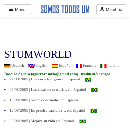
Menu
Membros
STUMWORLD
Deutsch
English
Español
Français
Italiano
Rosario Aguero (
aguerorosario@gmail.com
) - traduziu 5 artigos.
24/08/2005 |
Ciencia y Religión
em Español
23/08/2005 |
Las cosas no son así…
em Español
13/08/2005 |
Nadie es de nadie
em Español
12/08/2005 |
Es preciso cambiar…
em Español
09/08/2005 |
Mejore su vida
em Español