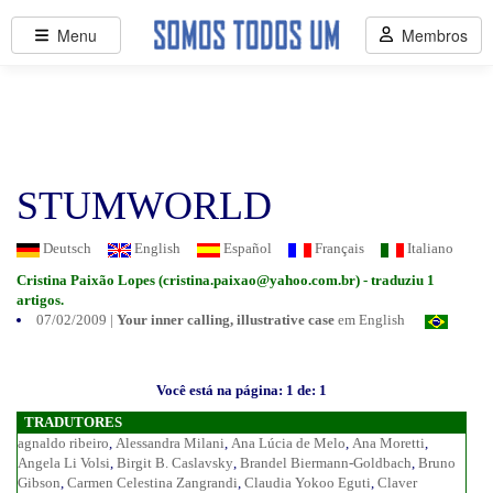
Menu
Membros
STUMWORLD
Deutsch
English
Español
Français
Italiano
Cristina Paixão Lopes (
cristina.paixao@yahoo.com.br
) - traduziu 1
artigos.
07/02/2009 |
Your inner calling, illustrative case
em English
Você está na página: 1 de: 1
TRADUTORES
agnaldo ribeiro
,
Alessandra Milani
,
Ana Lúcia de Melo
,
Ana Moretti
,
Angela Li Volsi
,
Birgit B. Caslavsky
,
Brandel Biermann-Goldbach
,
Bruno
Gibson
,
Carmen Celestina Zangrandi
,
Claudia Yokoo Eguti
,
Claver