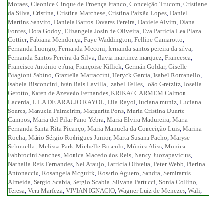
Moraes
,
Cleonice Cinque de Proença Franco
,
Conceição Trucom
,
Cristiane
da Silva
,
Cristina
,
Cristina Marchese
,
Cristina Paixão Lopes
,
Daniel
Martins Sanvito
,
Daniela Barros Tavares Pereira
,
Daniele Alvim
,
Diana
Fontes
,
Dora Godoy
,
Elizangela Josin de Oliveira
,
Eva Patricia Lea Plaza
Cottier
,
Fabiana Mendonça
,
Faye Waddington
,
Fellipe Camarotto
,
Fernanda Luongo
,
Fernanda Meconi
,
fernanda santos pereira da silva
,
Fernanda Santos Pereira da Silva
,
flavia martinez marquez
,
Francesca
,
Francisco António e Ana
,
Françoise Killick
,
Germán Goldar
,
Giselle
Biagioni Sabino
,
Graziella Marraccini
,
Heryck Garcia
,
Isabel Romanello
,
Isabela Bisconcini
,
Iván Bals Lavilla
,
Izabel Telles
,
João Gretzitz
,
Joseila
Gerotto
,
Karen de Azevedo Fernandes
,
KRIKA/ CARMEM Calmon
Lacerda
,
LILA DE ARAUJO RAYOL
,
Lila Rayol
,
luciana muniz
,
Luciana
Soares
,
Manuela Palmeirim
,
Margarita Pons
,
Maria Cristina Duarte
Campos
,
Maria del Pilar Pano Yebra
,
Maria Elvira Madureira
,
Maria
Fernanda Santa Rita Picanço
,
Maria Manuela da Conceição Luis
,
Marina
Rocha
,
Mário Sérgio Rodrigues Junior
,
Marta Susana Pacho
,
Maryse
Schouella
,
Melissa Park
,
Michelle Boscolo
,
Mónica Aliss
,
Monica
Fabbrocini Sanches
,
Monica Macedo dos Reis
,
Nancy Juozapavicius
,
Nathalia Reis Fernandes
,
Nel Araujo
,
Patricia Oliveira
,
Peter Webb
,
Pierina
Antonaccio
,
Rosangela Mcguirk
,
Rosario Aguero
,
Sandra
,
Semiramis
Almeida
,
Sergio Scabia
,
Sergio Scabia
,
Silvana Partucci
,
Sonia Collino
,
Teresa
,
Vera Marfeza
,
VIVIAN IGNACIO
,
Wagner Luiz de Menezes
,
Wali
,