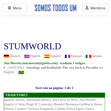
Menu
Membros
STUMWORLD
Deutsch
English
Español
Français
Italiano
Ana Moretti (
ana.moretti@globo.com
) - traduziu 1 artigos.
14/02/2011 |
Astrology and Kabbalah: The way back to Paradise
em
English
Você está na página: 1 de: 1
TRADUTORES
agnaldo ribeiro
,
Alessandra Milani
,
Ana Lúcia de Melo
,
Ana Moretti
,
Angela Li Volsi
,
Birgit B. Caslavsky
,
Brandel Biermann-Goldbach
,
Bruno
Gibson
,
Carmen Celestina Zangrandi
,
Claudia Yokoo Eguti
,
Claver