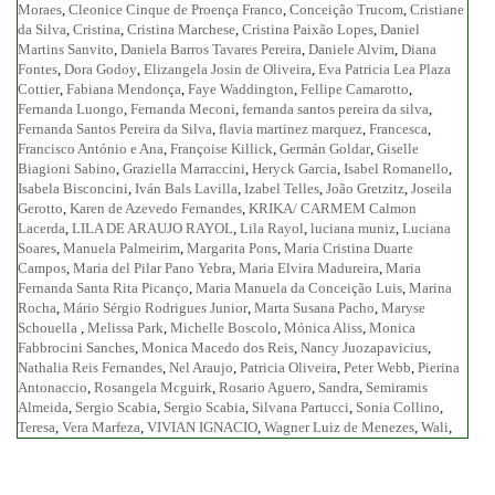
Moraes
,
Cleonice Cinque de Proença Franco
,
Conceição Trucom
,
Cristiane
da Silva
,
Cristina
,
Cristina Marchese
,
Cristina Paixão Lopes
,
Daniel
Martins Sanvito
,
Daniela Barros Tavares Pereira
,
Daniele Alvim
,
Diana
Fontes
,
Dora Godoy
,
Elizangela Josin de Oliveira
,
Eva Patricia Lea Plaza
Cottier
,
Fabiana Mendonça
,
Faye Waddington
,
Fellipe Camarotto
,
Fernanda Luongo
,
Fernanda Meconi
,
fernanda santos pereira da silva
,
Fernanda Santos Pereira da Silva
,
flavia martinez marquez
,
Francesca
,
Francisco António e Ana
,
Françoise Killick
,
Germán Goldar
,
Giselle
Biagioni Sabino
,
Graziella Marraccini
,
Heryck Garcia
,
Isabel Romanello
,
Isabela Bisconcini
,
Iván Bals Lavilla
,
Izabel Telles
,
João Gretzitz
,
Joseila
Gerotto
,
Karen de Azevedo Fernandes
,
KRIKA/ CARMEM Calmon
Lacerda
,
LILA DE ARAUJO RAYOL
,
Lila Rayol
,
luciana muniz
,
Luciana
Soares
,
Manuela Palmeirim
,
Margarita Pons
,
Maria Cristina Duarte
Campos
,
Maria del Pilar Pano Yebra
,
Maria Elvira Madureira
,
Maria
Fernanda Santa Rita Picanço
,
Maria Manuela da Conceição Luis
,
Marina
Rocha
,
Mário Sérgio Rodrigues Junior
,
Marta Susana Pacho
,
Maryse
Schouella
,
Melissa Park
,
Michelle Boscolo
,
Mónica Aliss
,
Monica
Fabbrocini Sanches
,
Monica Macedo dos Reis
,
Nancy Juozapavicius
,
Nathalia Reis Fernandes
,
Nel Araujo
,
Patricia Oliveira
,
Peter Webb
,
Pierina
Antonaccio
,
Rosangela Mcguirk
,
Rosario Aguero
,
Sandra
,
Semiramis
Almeida
,
Sergio Scabia
,
Sergio Scabia
,
Silvana Partucci
,
Sonia Collino
,
Teresa
,
Vera Marfeza
,
VIVIAN IGNACIO
,
Wagner Luiz de Menezes
,
Wali
,