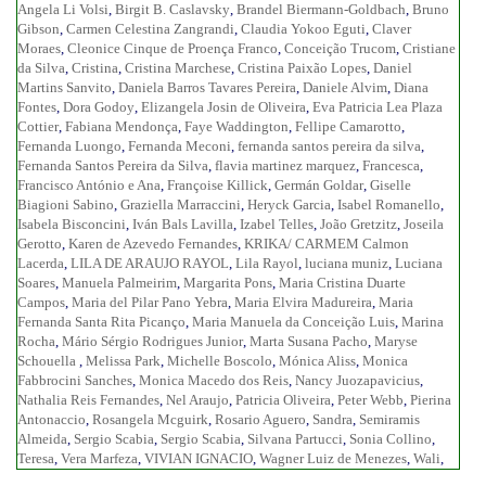
Angela Li Volsi
,
Birgit B. Caslavsky
,
Brandel Biermann-Goldbach
,
Bruno
Gibson
,
Carmen Celestina Zangrandi
,
Claudia Yokoo Eguti
,
Claver
Moraes
,
Cleonice Cinque de Proença Franco
,
Conceição Trucom
,
Cristiane
da Silva
,
Cristina
,
Cristina Marchese
,
Cristina Paixão Lopes
,
Daniel
Martins Sanvito
,
Daniela Barros Tavares Pereira
,
Daniele Alvim
,
Diana
Fontes
,
Dora Godoy
,
Elizangela Josin de Oliveira
,
Eva Patricia Lea Plaza
Cottier
,
Fabiana Mendonça
,
Faye Waddington
,
Fellipe Camarotto
,
Fernanda Luongo
,
Fernanda Meconi
,
fernanda santos pereira da silva
,
Fernanda Santos Pereira da Silva
,
flavia martinez marquez
,
Francesca
,
Francisco António e Ana
,
Françoise Killick
,
Germán Goldar
,
Giselle
Biagioni Sabino
,
Graziella Marraccini
,
Heryck Garcia
,
Isabel Romanello
,
Isabela Bisconcini
,
Iván Bals Lavilla
,
Izabel Telles
,
João Gretzitz
,
Joseila
Gerotto
,
Karen de Azevedo Fernandes
,
KRIKA/ CARMEM Calmon
Lacerda
,
LILA DE ARAUJO RAYOL
,
Lila Rayol
,
luciana muniz
,
Luciana
Soares
,
Manuela Palmeirim
,
Margarita Pons
,
Maria Cristina Duarte
Campos
,
Maria del Pilar Pano Yebra
,
Maria Elvira Madureira
,
Maria
Fernanda Santa Rita Picanço
,
Maria Manuela da Conceição Luis
,
Marina
Rocha
,
Mário Sérgio Rodrigues Junior
,
Marta Susana Pacho
,
Maryse
Schouella
,
Melissa Park
,
Michelle Boscolo
,
Mónica Aliss
,
Monica
Fabbrocini Sanches
,
Monica Macedo dos Reis
,
Nancy Juozapavicius
,
Nathalia Reis Fernandes
,
Nel Araujo
,
Patricia Oliveira
,
Peter Webb
,
Pierina
Antonaccio
,
Rosangela Mcguirk
,
Rosario Aguero
,
Sandra
,
Semiramis
Almeida
,
Sergio Scabia
,
Sergio Scabia
,
Silvana Partucci
,
Sonia Collino
,
Teresa
,
Vera Marfeza
,
VIVIAN IGNACIO
,
Wagner Luiz de Menezes
,
Wali
,