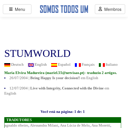
Menu
Membros
STUMWORLD
Deutsch
English
Español
Français
Italiano
Maria Elvira Madureira (
mariel.55@netvisao.pt
) - traduziu 2 artigos.
26/07/2004 |
Being Happy Is your decision!!
em English
12/07/2004 |
Live with Integrity, Connected with the Divine
em
English
Você está na página: 1 de: 1
TRADUTORES
agnaldo ribeiro
,
Alessandra Milani
,
Ana Lúcia de Melo
,
Ana Moretti
,