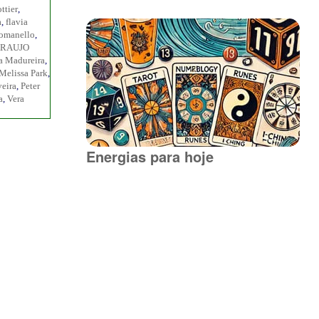
ttier
,
a
,
flavia
Romanello
,
ARAUJO
a Madureira
,
Melissa Park
,
veira
,
Peter
a
,
Vera
Energias para hoje