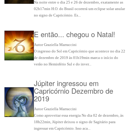
Na noite entre o dia 25 e 26 de dezembro, exatamente as
02h17min H.O. do Brasil ocorrerá um eclipse solar anular
no signo de Capricórnio. Es...
E então... chegou o Natal!
Autor Graziella Marraccini
O ingresso do Sol em Capricórnio que acontece no dia 22
de dezembro de 2019 às 01h19min marca o início do
verão no Hemisfério Sul e do inver...
Júpiter ingressou em
Capricórnio Dezembro de
2019
Autor Graziella Marraccini
Como aproveitar essa energia No dia 02 de dezembro, às
18h22min, Júpiter deixou o signo de Sagitário para
ingressar em Capricórnio. Isso aca...