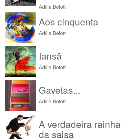
Adília Belotti
Aos cinquenta
Adília Belotti
Iansã
Adília Belotti
Gavetas...
Adília Belotti
A verdadeira rainha
da salsa